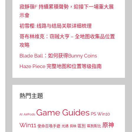
寂靜嶺F 持續累積聲勢，迎接下一場重大展
示會
初雪樱: 线路与结局关联详细梳理
哥布林维克：窃贼大亨 – 全地图收集品位置
攻略
Blade Ball：如何获得Bunny Coins
Haze Piece 完整地图和位置等级指南
熱門主題
Game Guides
PS
Win10
AI
AirPods
Win11
原神
區別
使命召喚手遊
區別對比
光遇
剪映