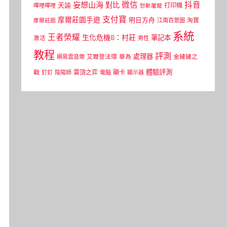
微信
抖音
妄想山海
對比
天諭
打印機
嗶哩嗶哩
怒斬屠龍
支付寶
摩爾莊園手遊
明日方舟
江南百景圖
淘寶
摩爾莊園
系統
王者榮耀
生化危機8：村莊
筆記本
激活
男性
教程
評測
處理器
網易雲音樂
艾爾登法環
華為
金鏟鏟之
體驗評測
顯卡
戰
雲頂之弈
釘釘
陰陽師
電腦
顯示器