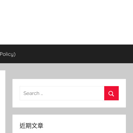
olicy)
Search
for:
Search
近期文章