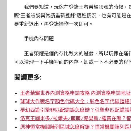
我們要知道，玩傢在登錄王者榮耀賬號的時候，
瞭“王者賬號異常請重新登錄”這種情況，也有可能是
要重新退出，再登錄操作一次即可。
手機內存問題
王者榮耀是個內存比較大的遊戲，所以玩傢在運
可以清理一下手機裡面的內存，卸載一下不必要的程
閱讀更多:
王者榮耀世界內測資格申請攻略 內測資格申請地址鏈
球球大作戰名字顏色代碼大全：彩色名字代碼匯總[
夢幻西遊引擎非匹配錯誤怎麼辦？引擎非匹配錯誤解
洛克王國米多/拉爾夫/萌萌/路易斯/羅賓在哪？智
原神恒常機關陣列區域怎麼解鎖？恒常機關陣列區域