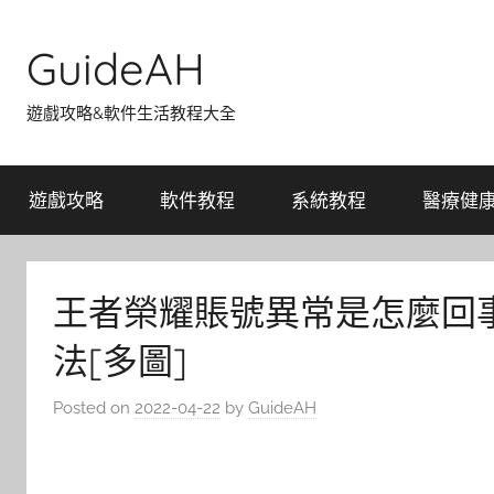
Skip
to
GuideAH
content
遊戲攻略&軟件生活教程大全
遊戲攻略
軟件教程
系統教程
醫療健
王者榮耀賬號異常是怎麼回
法[多圖]
Posted on
2022-04-22
by
GuideAH