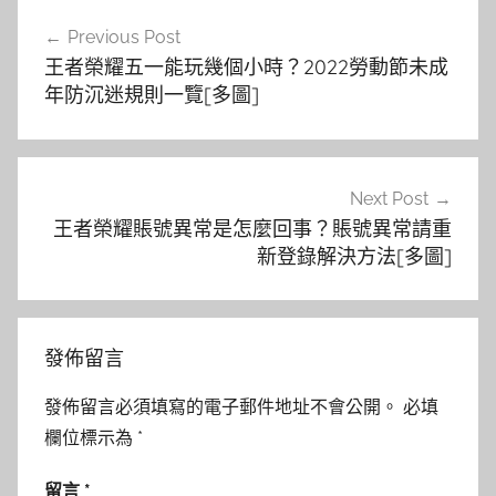
文
Previous Post
章
王者榮耀五一能玩幾個小時？2022勞動節未成
導
年防沉迷規則一覽[多圖]
覽
Next Post
王者榮耀賬號異常是怎麼回事？賬號異常請重
新登錄解決方法[多圖]
發佈留言
發佈留言必須填寫的電子郵件地址不會公開。
必填
欄位標示為
*
留言
*