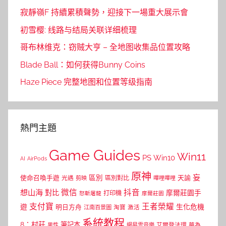
寂靜嶺F 持續累積聲勢，迎接下一場重大展示會
初雪樱: 线路与结局关联详细梳理
哥布林维克：窃贼大亨 – 全地图收集品位置攻略
Blade Ball：如何获得Bunny Coins
Haze Piece 完整地图和位置等级指南
熱門主題
Game Guides
Win11
PS
Win10
AI
AirPods
原神
妄
區別
使命召喚手遊
區別對比
天諭
光遇
剪映
嗶哩嗶哩
微信
抖音
想山海
對比
摩爾莊園手
打印機
怒斬屠龍
摩爾莊園
支付寶
王者榮耀
遊
生化危機
明日方舟
江南百景圖
淘寶
激活
系統教程
8：村莊
筆記本
網易雲音樂
艾爾登法環
華為
男性