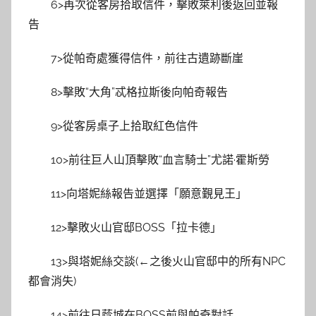
6>再次從客房拾取信件，擊敗萊利後返回並報
告
7>從帕奇處獲得信件，前往古遺跡斷崖
8>擊敗“大角”忒格拉斯後向帕奇報告
9>從客房桌子上拾取紅色信件
10>前往巨人山頂擊敗“血言騎士”尤諾·霍斯勞
11>向塔妮絲報告並選擇「願意覲見王」
12>擊敗火山官邸BOSS「拉卡德」
13>與塔妮絲交談(←之後火山官邸中的所有NPC
都會消失)
14>前往日蔭城在BOSS前與帕奇對話