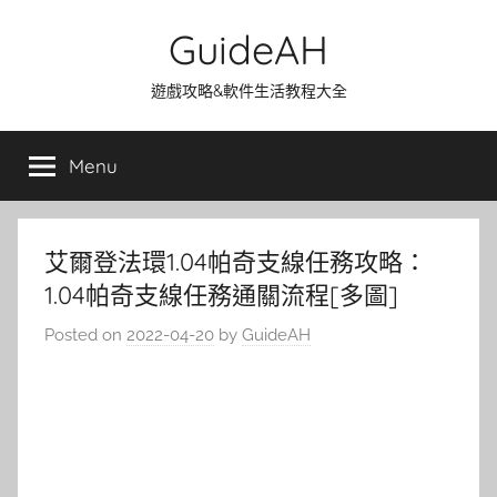
Skip
GuideAH
to
content
遊戲攻略&軟件生活教程大全
Menu
艾爾登法環1.04帕奇支線任務攻略：
1.04帕奇支線任務通關流程[多圖]
Posted on
2022-04-20
by
GuideAH