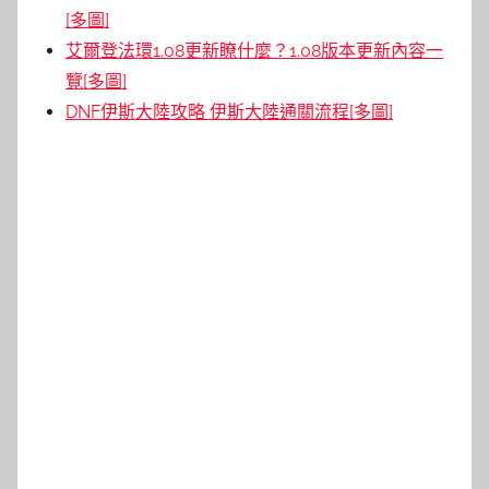
[多圖]
艾爾登法環1.08更新瞭什麼？1.08版本更新內容一
覽[多圖]
DNF伊斯大陸攻略 伊斯大陸通關流程[多圖]