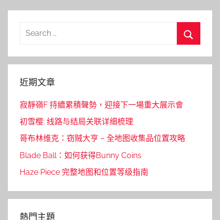
Search
for:
Search
近期文章
寂靜嶺F 持續累積聲勢，迎接下一場重大展示會
初雪樱: 线路与结局关联详细梳理
哥布林维克：窃贼大亨 – 全地图收集品位置攻略
Blade Ball：如何获得Bunny Coins
Haze Piece 完整地图和位置等级指南
熱門主題