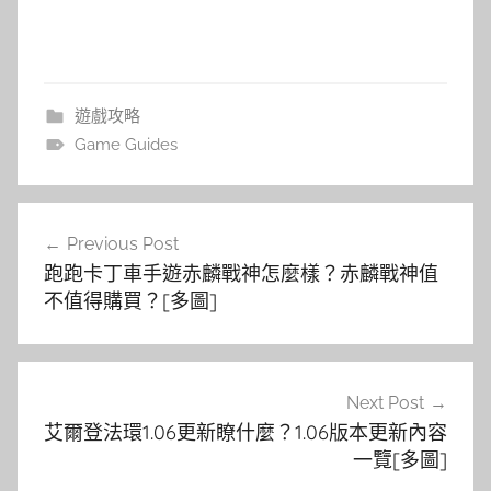
遊戲攻略
Game Guides
文
Previous Post
章
跑跑卡丁車手遊赤麟戰神怎麼樣？赤麟戰神值
導
不值得購買？[多圖]
覽
Next Post
艾爾登法環1.06更新瞭什麼？1.06版本更新內容
一覽[多圖]