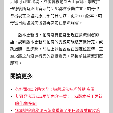
走即可到達)出現，然後會移動到火山官邸，擊敗拉
卡德後所有火山官邸的NPC都會移動位置，帕奇也
會出現在亞壇高原北部的日蔭城。更新1.04版本，帕
奇從日蔭城消失後會再次前往蒙流洞窟。
版本更新後，帕奇沒有正常出現在蒙流洞窟的
話，說明版本更新前帕奇的支線可能沒有進行完，或
跳過瞭一些步驟，前往上述位置或在固定位置時一直
坐火將之前沒進行完的對話看完。然後前往蒙流洞窟
即可。
閱讀更多:
茶杯頭dlc攻略大全：遊戲玩法技巧盤點[多圖]
艾爾登法環1.04更新內容一覽：1.04版本補丁更新
瞭什麼[多圖]
無期迷途詭秘源液怎麼獲得？詭秘源液獲取攻略