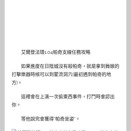
艾爾登法環1.04帕奇支線任務攻略
如果進度在日陰城沒有殺帕奇，就是拿到舞娘的
打擊樂器時候可以到蒙流洞穴(最初遇到帕奇的地
方)。
這裡會在上演一次偷東西事件，打鬥時會認出
你。
等他說完會獲得”帕奇坐姿”。