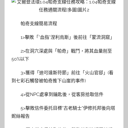
帕奇支線簡易流程
1>擊敗「“血指”涅利烏斯」後前往「蒙流洞窟」
2>在洞穴深處與「帕奇」戰鬥，將其血量削至
50%以下
3>獲得「迪可達斯符節」前往「火山官邸」(看
到七彩石觸發被帕奇推下山崖的事件)
4>從NPC處拿到鑰匙後，從客房拾取信件
5>擊敗信件委托目標“古老騎士”伊修托邦後向塔
妮絲報告