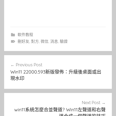
軟件教程
刪好友
,
對方
,
微信
,
消息
,
驗證
文
Previous Post
章
Win11 22000.593新版發佈：升級後桌面或出
導
現水印
覽
Next Post
win11系統怎麼合並聲道? Win11左聲道和右聲