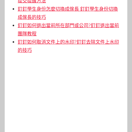
提交提醒方法
釘釘學生身份怎麼切換成傢長 釘釘學生身份切換
成傢長的技巧
釘釘如何退出當前所在部門或公司?釘釘退出當前
團隊教程
釘釘如何取消文件上的水印?釘釘去除文件上水印
的技巧