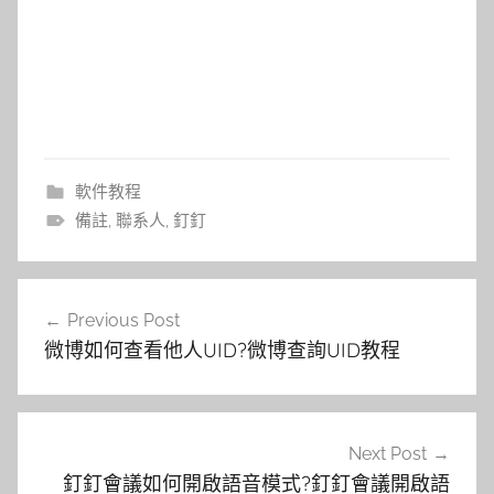
軟件教程
備註
,
聯系人
,
釘釘
文
Previous Post
章
微博如何查看他人UID?微博查詢UID教程
導
覽
Next Post
釘釘會議如何開啟語音模式?釘釘會議開啟語