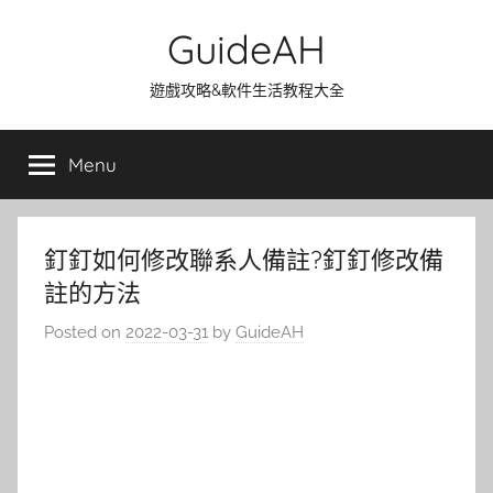
Skip
GuideAH
to
content
遊戲攻略&軟件生活教程大全
Menu
釘釘如何修改聯系人備註?釘釘修改備
註的方法
Posted on
2022-03-31
by
GuideAH