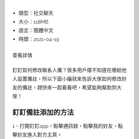
類型：
社交聊天
大小：
118MB
語言：
簡體中文
時間：
2021-04-19
查看詳情
釘釘如何修改聯系人備？很多用戶還不知道在哪給他
人設置備註，所以下面小編就來告訴大傢如何修改好
友的備註，趕快來一起看看吧，希望能夠幫助到大
傢！
釘釘備註添加的方法
1、打開釘釘app，點擊通訊錄，點擊我的好友，點
擊好友進入對方主頁。