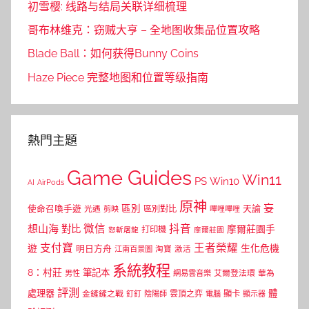
初雪樱: 线路与结局关联详细梳理
哥布林维克：窃贼大亨 – 全地图收集品位置攻略
Blade Ball：如何获得Bunny Coins
Haze Piece 完整地图和位置等级指南
熱門主題
Game Guides
Win11
PS
Win10
AI
AirPods
原神
妄
區別
使命召喚手遊
區別對比
天諭
光遇
剪映
嗶哩嗶哩
微信
抖音
想山海
對比
摩爾莊園手
打印機
怒斬屠龍
摩爾莊園
支付寶
王者榮耀
遊
生化危機
明日方舟
江南百景圖
淘寶
激活
系統教程
8：村莊
筆記本
網易雲音樂
艾爾登法環
華為
男性
評測
體
處理器
顯卡
金鏟鏟之戰
雲頂之弈
釘釘
陰陽師
電腦
顯示器