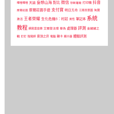
微信
抖音
妄想山海
對比
天諭
打印機
嗶哩嗶哩
怒斬屠龍
支付寶
摩爾莊園手遊
明日方舟
江南百景圖
淘寶
摩爾莊園
系統
王者榮耀
生化危機8：村莊
筆記本
激活
男性
教程
評測
處理器
網易雲音樂
艾爾登法環
華為
金鏟鏟之
體驗評測
顯卡
戰
雲頂之弈
釘釘
陰陽師
電腦
顯示器