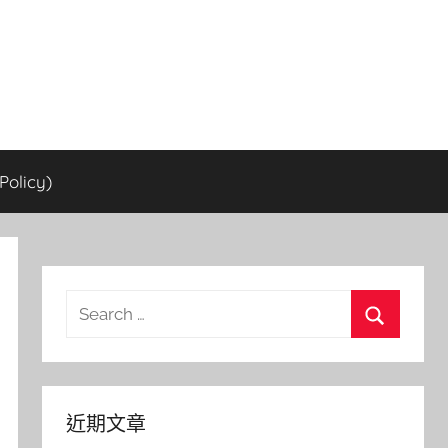
olicy)
Search
for:
Search
近期文章