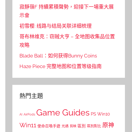
寂靜嶺F 持續累積聲勢，迎接下一場重大展
示會
初雪樱: 线路与结局关联详细梳理
哥布林维克：窃贼大亨 – 全地图收集品位置
攻略
Blade Ball：如何获得Bunny Coins
Haze Piece 完整地图和位置等级指南
熱門主題
Game Guides
PS
Win10
AI
AirPods
Win11
原神
區別
使命召喚手遊
區別對比
光遇
剪映