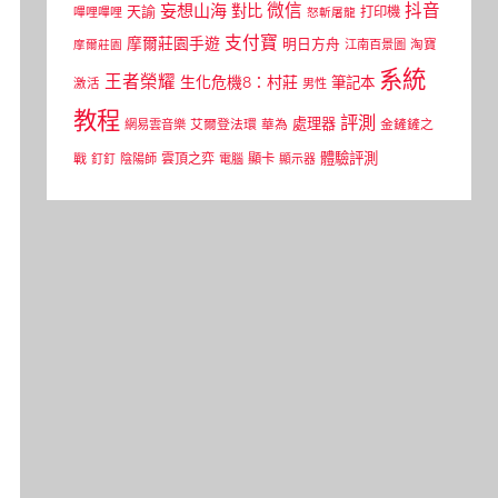
微信
抖音
妄想山海
對比
天諭
打印機
嗶哩嗶哩
怒斬屠龍
支付寶
摩爾莊園手遊
明日方舟
江南百景圖
淘寶
摩爾莊園
系統
王者榮耀
生化危機8：村莊
筆記本
激活
男性
教程
評測
處理器
網易雲音樂
艾爾登法環
華為
金鏟鏟之
體驗評測
顯卡
戰
雲頂之弈
釘釘
陰陽師
電腦
顯示器