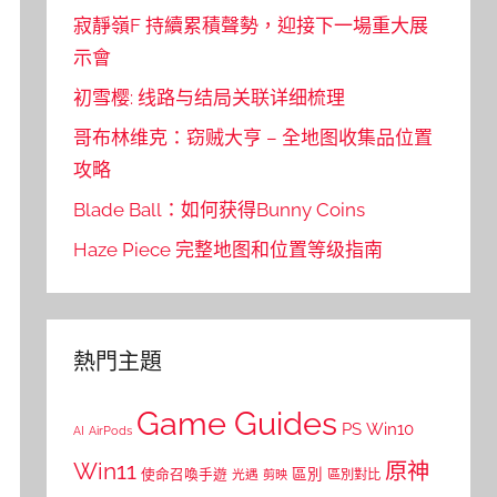
寂靜嶺F 持續累積聲勢，迎接下一場重大展
示會
初雪樱: 线路与结局关联详细梳理
哥布林维克：窃贼大亨 – 全地图收集品位置
攻略
Blade Ball：如何获得Bunny Coins
Haze Piece 完整地图和位置等级指南
熱門主題
Game Guides
PS
Win10
AI
AirPods
Win11
原神
區別
使命召喚手遊
區別對比
光遇
剪映