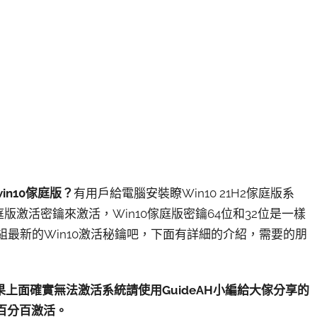
in10傢庭版？
有用戶給電腦安裝瞭Win10 21H2傢庭版系
版激活密鑰來激活，Win10傢庭版密鑰64位和32位是一樣
一組最新的Win10激活秘鑰吧，下面有詳細的介紹，需要的朋
上面確實無法激活系統請使用GuideAH小編給大傢分享的
百分百激活。