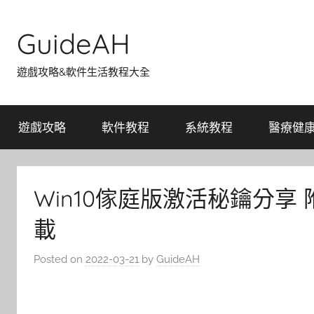
Skip
to
GuideAH
content
遊戲攻略&軟件生活教程大全
遊戲攻略
軟件教程
系統教程
醫療健
Win10傢庭版激活秘鑰分享 
載
Posted on
2022-03-21
by
GuideAH