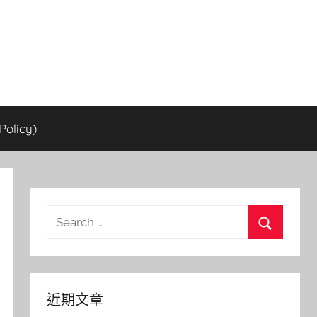
olicy)
Search
for:
Search
近期文章