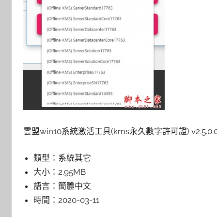
雲盟win10系統激活工具(kms永久數字許可證) v2.5.0
類型：
系統其它
大小：
2.95MB
語言：
簡體中文
時間：
2020-03-11