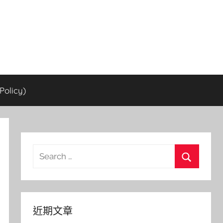
olicy)
Search
for:
Search
近期文章