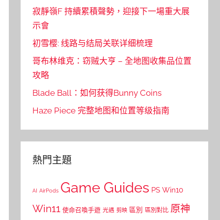
寂靜嶺F 持續累積聲勢，迎接下一場重大展
示會
初雪樱: 线路与结局关联详细梳理
哥布林维克：窃贼大亨 – 全地图收集品位置
攻略
Blade Ball：如何获得Bunny Coins
Haze Piece 完整地图和位置等级指南
熱門主題
Game Guides
PS
Win10
AI
AirPods
Win11
原神
區別
使命召喚手遊
區別對比
光遇
剪映