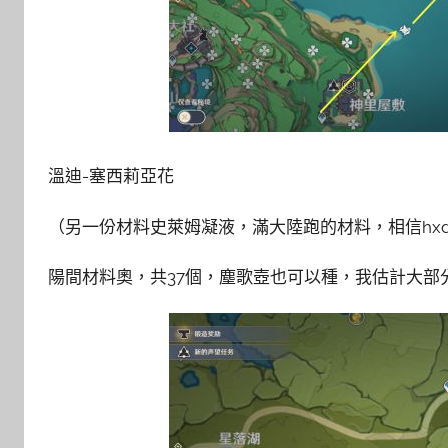
溫迪-塞西莉亞花
（另一份材料史萊姆凝液，滿大陸跑的材料，相信hx
陽間材料奧，共37個，塵歌壺也可以種，我估計大部