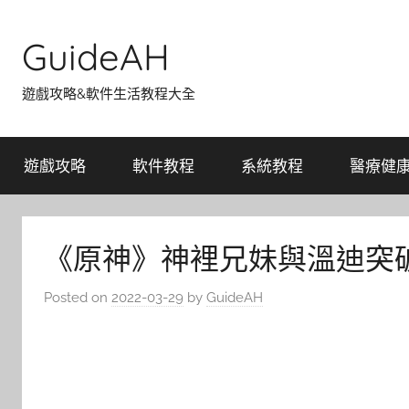
Skip
to
GuideAH
content
遊戲攻略&軟件生活教程大全
遊戲攻略
軟件教程
系統教程
醫療健
《原神》神裡兄妹與溫迪突
Posted on
2022-03-29
by
GuideAH