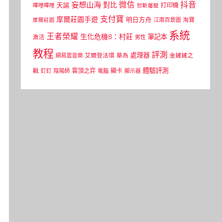
微信
抖音
妄想山海
對比
天諭
打印機
嗶哩嗶哩
怒斬屠龍
支付寶
摩爾莊園手遊
明日方舟
江南百景圖
淘寶
摩爾莊園
系統
王者榮耀
生化危機8：村莊
筆記本
激活
男性
教程
評測
處理器
網易雲音樂
艾爾登法環
華為
金鏟鏟之
體驗評測
顯卡
戰
雲頂之弈
釘釘
陰陽師
電腦
顯示器