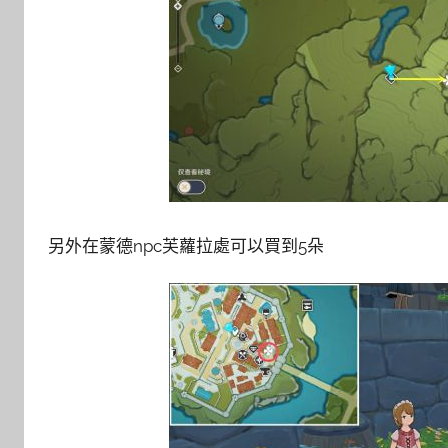
另外在蒙德npc芙蘿拉處可以買到5朵