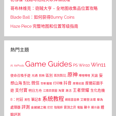
哥布林维克：窃贼大亨 – 全地图收集品位置攻略
Blade Ball：如何获得Bunny Coins
Haze Piece 完整地图和位置等级指南
熱門主題
Game Guides
Win11
PS
Win10
AI
AirPods
原神
妄
區別
使命召喚手遊
區別對比
天諭
光遇
剪映
嗶哩嗶哩
微信
抖音
想山海
對比
摩爾莊園手
打印機
怒斬屠龍
摩爾莊園
支付寶
王者榮耀
遊
生化危機
明日方舟
江南百景圖
淘寶
激活
系統教程
8：村莊
筆記本
網易雲音樂
艾爾登法環
華為
男性
評測
體
處理器
顯卡
金鏟鏟之戰
雲頂之弈
釘釘
陰陽師
電腦
顯示器
驗評測