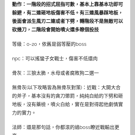
動作：一階段的招式屈指可數，基本上靠基本功即可
躲避，有二連砸地板傷害不低。有三連風暴踩地板，
後面會派生風刃二連或者下劈，轉階段不是無敵可以
砍幾刀，二階段會開始噴火還多瞭個投技
等級：0-20，依舊是弱等壓的boss
npc：可以搖蠻子女戰士，傷害不低還肉
骨灰：三狼太脆，水母或者腐敗狗二選一
無骨灰(以下攻略皆為無骨灰對策)：近戰：大開大合
的斧子，基本沒有的貪刀懲罰，純純白給的下劈和砸
地板，沒有藥檢，噴火白給，實在是對得起他劇情實
力的實力。
法師：還是那句話，你都滾的過boss瞭近戰輸出更