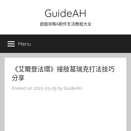
Skip
GuideAH
to
content
遊戲攻略&軟件生活教程大全
Menu
《艾爾登法環》接肢葛瑞克打法技巧
分享
Posted on
2022-03-29
by
GuideAH