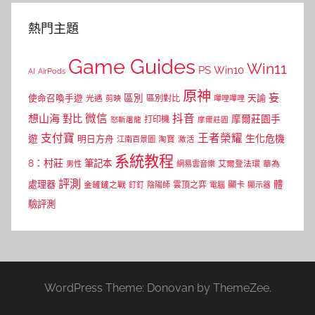
熱門主題
Game Guides
Win11
PS
Win10
AI
AirPods
原神
妄
區別
使命召喚手遊
區別對比
天諭
光遇
剪映
嗶哩嗶哩
微信
抖音
想山海
對比
摩爾莊園手
打印機
怒斬屠龍
摩爾莊園
支付寶
王者榮耀
遊
生化危機
明日方舟
江南百景圖
淘寶
激活
系統教程
8：村莊
筆記本
網易雲音樂
艾爾登法環
華為
男性
評測
體
處理器
顯卡
金鏟鏟之戰
雲頂之弈
釘釘
陰陽師
電腦
顯示器
驗評測
WordPress Theme: Donovan by ThemeZee.