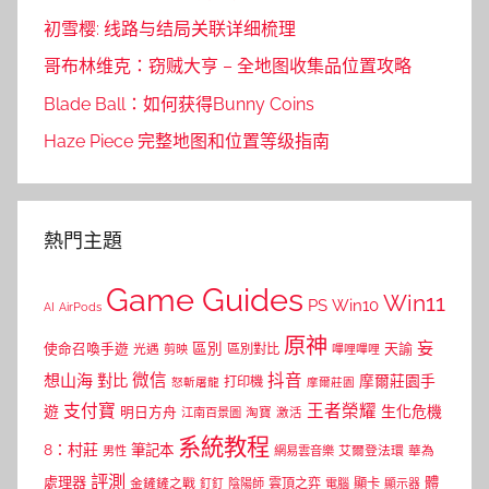
初雪樱: 线路与结局关联详细梳理
哥布林维克：窃贼大亨 – 全地图收集品位置攻略
Blade Ball：如何获得Bunny Coins
Haze Piece 完整地图和位置等级指南
熱門主題
Game Guides
Win11
PS
Win10
AI
AirPods
原神
妄
區別
使命召喚手遊
區別對比
天諭
光遇
剪映
嗶哩嗶哩
微信
抖音
想山海
對比
摩爾莊園手
打印機
怒斬屠龍
摩爾莊園
支付寶
王者榮耀
遊
生化危機
明日方舟
江南百景圖
淘寶
激活
系統教程
8：村莊
筆記本
網易雲音樂
艾爾登法環
華為
男性
評測
體
處理器
顯卡
金鏟鏟之戰
雲頂之弈
釘釘
陰陽師
電腦
顯示器