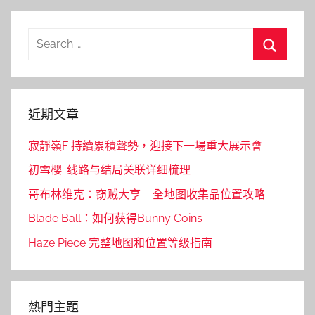
Search
for:
Search
近期文章
寂靜嶺F 持續累積聲勢，迎接下一場重大展示會
初雪樱: 线路与结局关联详细梳理
哥布林维克：窃贼大亨 – 全地图收集品位置攻略
Blade Ball：如何获得Bunny Coins
Haze Piece 完整地图和位置等级指南
熱門主題