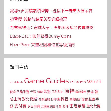
寂靜嶺F 持續累積聲勢，迎接下一場重大展示會
初雪樱: 线路与结局关联详细梳理
哥布林维克：窃贼大亨 – 全地图收集品位置攻略
Blade Ball：如何获得Bunny Coins
Haze Piece 完整地图和位置等级指南
熱門主題
Game Guides
Win11
PS
Win10
AI
AirPods
原神
妄
區別
使命召喚手遊
區別對比
天諭
光遇
剪映
嗶哩嗶哩
微信
抖音
想山海
對比
摩爾莊園手
打印機
怒斬屠龍
摩爾莊園
支付寶
王者榮耀
遊
生化危機
明日方舟
江南百景圖
淘寶
激活