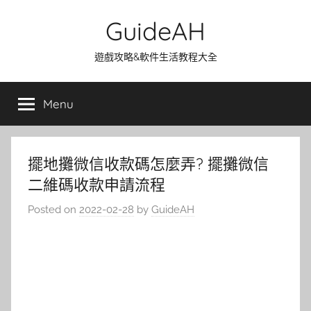
Skip
GuideAH
to
content
遊戲攻略&軟件生活教程大全
Menu
擺地攤微信收款碼怎麼弄? 擺攤微信
二維碼收款申請流程
Posted on
2022-02-28
by
GuideAH