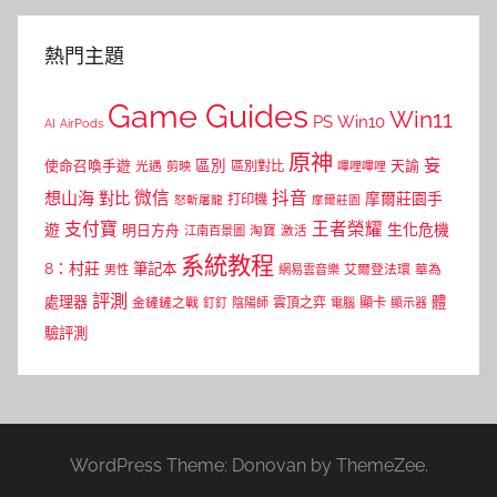
熱門主題
Game Guides
Win11
PS
Win10
AI
AirPods
原神
妄
區別
使命召喚手遊
區別對比
天諭
光遇
剪映
嗶哩嗶哩
微信
抖音
想山海
對比
摩爾莊園手
打印機
怒斬屠龍
摩爾莊園
支付寶
王者榮耀
遊
生化危機
明日方舟
江南百景圖
淘寶
激活
系統教程
8：村莊
筆記本
網易雲音樂
艾爾登法環
華為
男性
評測
體
處理器
顯卡
金鏟鏟之戰
雲頂之弈
釘釘
陰陽師
電腦
顯示器
驗評測
WordPress Theme: Donovan by ThemeZee.