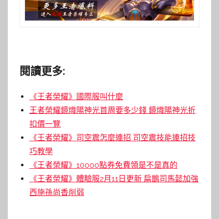
閱讀更多:
《王者榮耀》國際服叫什麼
王者榮耀鏡熾陽神光首周要多少錢 鏡熾陽神光折
扣價一覽
《王者榮耀》司空震怎麼連招 司空震技能連招技
巧教學
《王者榮耀》10000點券免費領是不是真的
《王者榮耀》體驗服2月11日更新 扁鵲司馬懿加強
西施孫尚香削弱