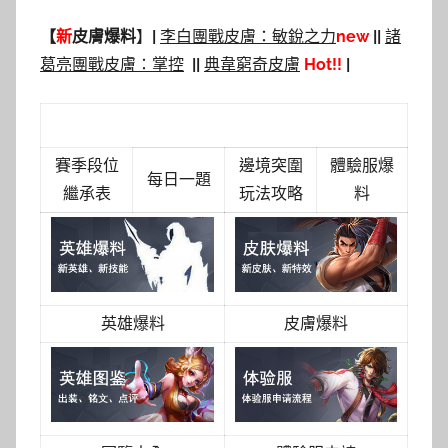
【
新
皮膚爆料
】
|
李白團戰皮膚：敏銳之力
new
||
諸
葛亮團戰皮膚：掌控
|
|
典韋窮奇皮膚
Hot!!
|
王者榮耀最新攻略
賽季段位
邊境突圍
體驗服爆
每日一題
繼承表
玩法攻略
料
英雄爆料
皮膚爆料