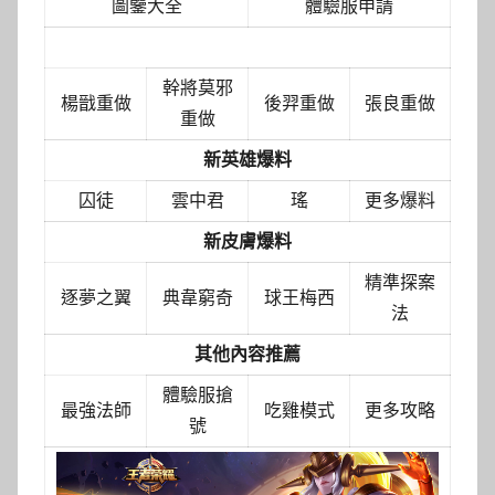
圖鑒大全
體驗服申請
英雄重做介紹
幹將莫邪
楊戩重做
後羿重做
張良重做
重做
新英雄爆料
囚徒
雲中君
瑤
更多爆料
新皮膚爆料
精準探案
逐夢之翼
典韋窮奇
球王梅西
法
其他內容推薦
體驗服搶
最強法師
吃雞模式
更多攻略
號