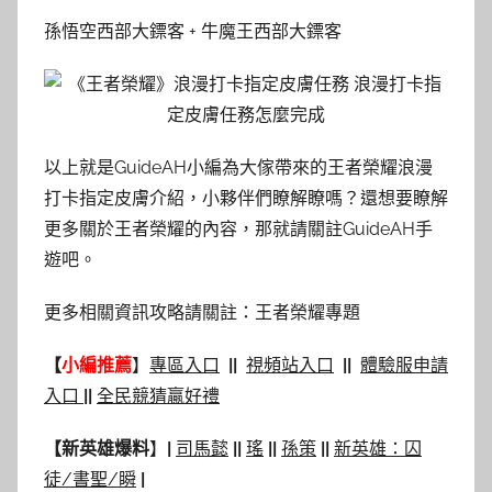
孫悟空西部大鏢客 + 牛魔王西部大鏢客
以上就是GuideAH小編為大傢帶來的王者榮耀浪漫
打卡指定皮膚介紹，小夥伴們瞭解瞭嗎？還想要瞭解
更多關於王者榮耀的內容，那就請關註GuideAH手
遊吧。
更多相關資訊攻略請關註：
王者榮耀專題
【
小編推薦
】
專區入口
|
|
視頻站入口
|
|
體驗服申請
入口
|
|
全民競猜贏好禮
【
新英雄爆料
】
|
司馬懿
|
|
瑤
|
|
孫策
|
|
新英雄：囚
徒/書聖/瞬
|