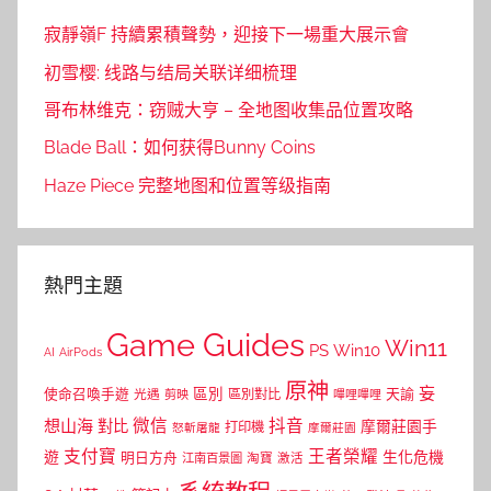
寂靜嶺F 持續累積聲勢，迎接下一場重大展示會
初雪樱: 线路与结局关联详细梳理
哥布林维克：窃贼大亨 – 全地图收集品位置攻略
Blade Ball：如何获得Bunny Coins
Haze Piece 完整地图和位置等级指南
熱門主題
Game Guides
Win11
PS
Win10
AI
AirPods
原神
妄
區別
使命召喚手遊
區別對比
天諭
光遇
剪映
嗶哩嗶哩
微信
抖音
想山海
對比
摩爾莊園手
打印機
怒斬屠龍
摩爾莊園
支付寶
王者榮耀
遊
生化危機
明日方舟
江南百景圖
淘寶
激活