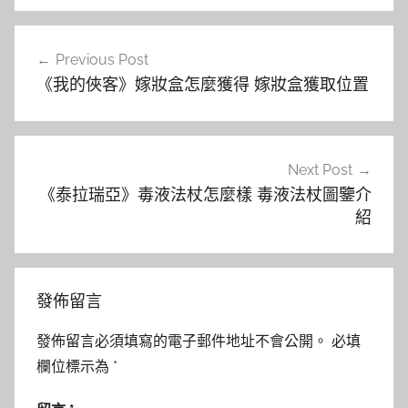
文
Previous Post
章
《我的俠客》嫁妝盒怎麼獲得 嫁妝盒獲取位置
導
覽
Next Post
《泰拉瑞亞》毒液法杖怎麼樣 毒液法杖圖鑒介
紹
發佈留言
發佈留言必須填寫的電子郵件地址不會公開。
必填
欄位標示為
*