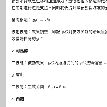
扁鵲本身缺乏位移和加速能力，最低檔位的移速的確
在前期進行遊走支援。同時我們提升瞭扁鵲對隊友的
基礎移速：350 → 360
被動技能：效果調整：印記每秒對友方英雄的治療量隻
效扁鵲自身的50%
2. 司馬懿
二技能：被動效果：5秒內返還受到的50%法術傷害 →
3. 盾山
二技能：生效范圍：650→600
4. 西施