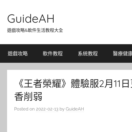
Skip
to
GuideAH
content
遊戲攻略&軟件生活教程大全
遊戲攻略
軟件教程
系統教程
醫療健
《王者榮耀》體驗服2月11
香削弱
Posted on
2022-02-13
by
GuideAH