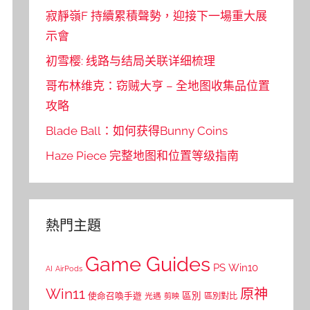
寂靜嶺F 持續累積聲勢，迎接下一場重大展
示會
初雪樱: 线路与结局关联详细梳理
哥布林维克：窃贼大亨 – 全地图收集品位置
攻略
Blade Ball：如何获得Bunny Coins
Haze Piece 完整地图和位置等级指南
熱門主題
Game Guides
PS
Win10
AI
AirPods
Win11
原神
區別
使命召喚手遊
區別對比
光遇
剪映