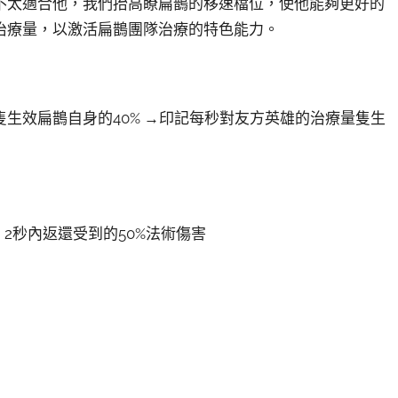
不太適合他，我們抬高瞭扁鵲的移速檔位，使他能夠更好的
治療量，以激活扁鵲團隊治療的特色能力。
生效扁鵲自身的40% →印記每秒對友方英雄的治療量隻生
 2秒內返還受到的50%法術傷害