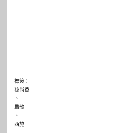
標簽：
孫尚香
、
扁鵲
、
西施