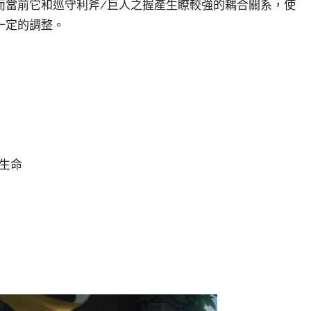
而當前它和巡守利斧/巨人之握產生瞭較強的耦合關系，使
一定的調整。
外生命