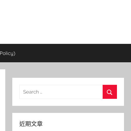
olicy)
Search
for:
Search
近期文章