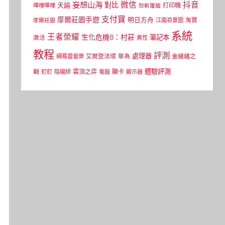
微信
抖音
妄想山海
對比
天諭
打印機
嗶哩嗶哩
怒斬屠龍
支付寶
摩爾莊園手遊
明日方舟
江南百景圖
淘寶
摩爾莊園
系統
王者榮耀
生化危機8：村莊
筆記本
激活
男性
教程
評測
處理器
網易雲音樂
艾爾登法環
華為
金鏟鏟之
體驗評測
顯卡
戰
雲頂之弈
釘釘
陰陽師
電腦
顯示器