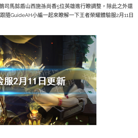
扁鵲司馬懿盾山西施孫尚香5位英雄進行瞭調整，除此之外還
隨GuideAH小編一起來瞭解一下王者榮耀體驗服2月11日