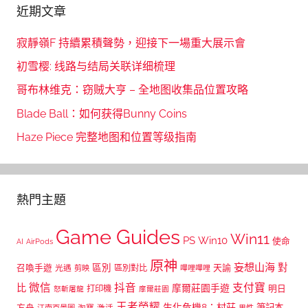
近期文章
寂靜嶺F 持續累積聲勢，迎接下一場重大展示會
初雪樱: 线路与结局关联详细梳理
哥布林维克：窃贼大亨 – 全地图收集品位置攻略
Blade Ball：如何获得Bunny Coins
Haze Piece 完整地图和位置等级指南
熱門主題
Game Guides
Win11
PS
Win10
使命
AI
AirPods
原神
妄想山海
區別
對
召喚手遊
區別對比
天諭
光遇
剪映
嗶哩嗶哩
微信
抖音
支付寶
比
摩爾莊園手遊
打印機
明日
怒斬屠龍
摩爾莊園
王者榮耀
生化危機8：村莊
筆記本
方舟