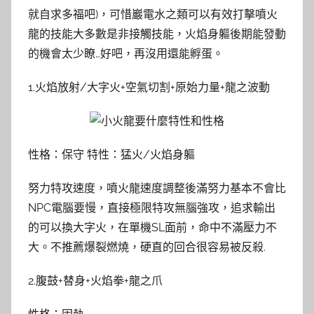
就自求多福吧)，可惜巖電水之類可以有效打擊噴火
龍的技能大多數是非接觸技能，火焰身軀後期能發動
的機會太少瞭…好吧，再沒用還能孵蛋。
1.火焰放射/大字火+空氣切割+原始力量+龍之波動
性格：保守 特性：猛火/火焰身軀
努力特攻速度，噴火龍速度調整後滿努力基本不會比
NPC電腦要慢，直接極限特攻無腦強攻，追求輸出
的可以換大字火，在單機SL面前，命中不滿壓力不
大。不推薦爆裂燃燒，硬直的回合很容易被反殺.
2.腹鼓+替身+火焰拳+龍之爪