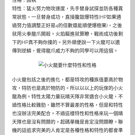
性格：固執
特性：猛火努力物攻速度，先手替身試探並防各種異
常狀態，一旦替身成功，直接腹鼓爆特性(HP如果通
過努力值調整正好是4的倍數還能順便爆樹果)，之後
就用火拳龍爪開殺。火焰驅進就算瞭，戰術成功後剩
下的HP真不夠你撞的。另外順便說一下火龍可以遺
傳到逆鱗，覺得龍爪威力不夠的同學可以用這個。
小火龍包括之後的進化，都是特攻的種族值要高於物
攻，特防也是高於物防的。所以以以上的玩傢的小火
龍為例。特性太陽力量玩晴天隊非常適合小火龍，不
過性格比較雞肋，雖然不算最差的性格，但是和特性
也沒辦法完美配合。不過這樣特性和性格來玩一個晴
天隊也是沒有問題的。起碼單機是肯定沒問題瞭。聯
機的話追求完美的人肯定是各種性格和特性的都會準