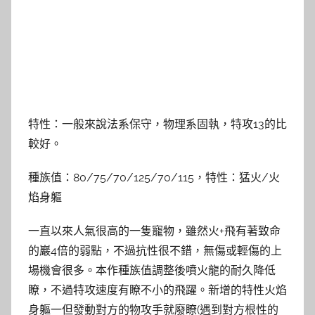
特性：一般來說法系保守，物理系固執，特攻13的比
較好。
種族值：80/75/70/125/70/115，特性：猛火/火
焰身軀
一直以來人氣很高的一隻寵物，雖然火+飛有著致命
的巖4倍的弱點，不過抗性很不錯，無傷或輕傷的上
場機會很多。本作種族值調整後噴火龍的耐久降低
瞭，不過特攻速度有瞭不小的飛躍。新增的特性火焰
身軀一但發動對方的物攻手就廢瞭(遇到對方根性的