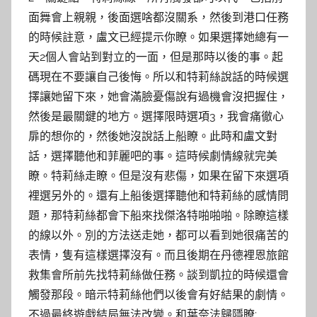
面舞會上親親，後面選啥都沒關系，然後到港口任務
的時候註意，盧文已經提示你瞭。如果選擇她總有一
天2個人會站到對立的一面，但是那時以後的事。起
碼現在不要讓自己後悔。所以和特莉絲說話的時候選
擇讓她留下來，她會滿臉憂傷說有過機會沒把握住，
然後是最關鍵的地方。選擇限時選項3，我會痛徹心
扉的想你的，然後她沒說話上船瞭。此時和盧文對
話，選擇聽他和菲麗吧的事。這時候劇情線就完美
瞭。特莉絲走瞭。但是沒有悲傷，如果在留下來選項
裡選另外的。還有上船後選擇聽他和特莉絲的感情問
題，那特莉絲都會下船來找傑洛特啪啪啪。除瞭這樣
的線以外。別的方法送走她，都可以看到她很痛苦的
表情，隻有這樣選擇沒有。而且後期在丹德裡恩旅館
救集會所前先找特莉絲做任務。談到凱拉的時候還會
觸發那段。暗示特莉絲他們以後會有好結果的劇情。
不過最終遊戲結局無法改變。和葉奈法歸隱瞭;