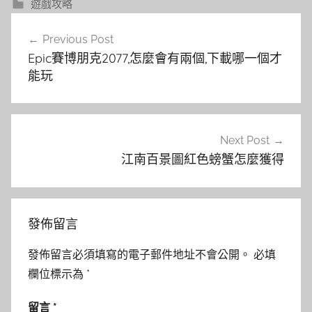
遊戲攻略
文
Previous Post
章
Epic賽博朋克2077,怎麼會有兩個,下載哪一個才
導
能玩
覽
Next Post
江南百景圖紅色螃蟹怎麼獲得
發佈留言
發佈留言必須填寫的電子郵件地址不會公開。
必填
欄位標示為
*
留言
*