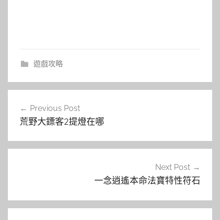
遊戲攻略
文
Previous Post
章
荒野大鏢客2提燈在哪
導
覽
Next Post
一念逍遙本命法寶特性符石