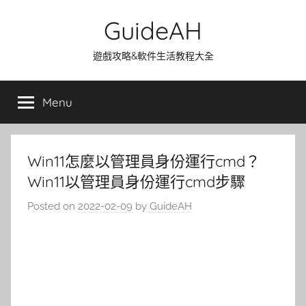
Skip
GuideAH
to
content
遊戲攻略&軟件生活教程大全
Menu
Win11怎麼以管理員身份運行cmd？
Win11以管理員身份運行cmd步驟
Posted on
2022-02-09
by
GuideAH