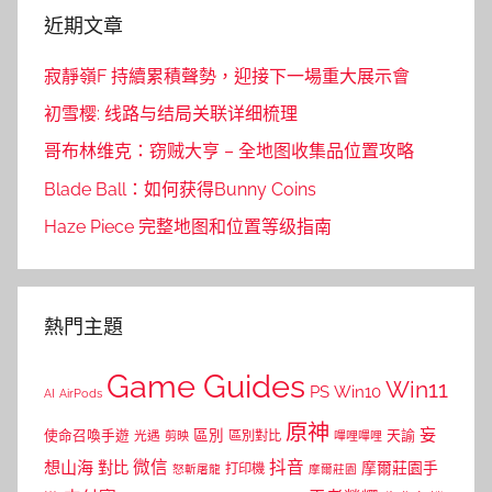
近期文章
寂靜嶺F 持續累積聲勢，迎接下一場重大展示會
初雪樱: 线路与结局关联详细梳理
哥布林维克：窃贼大亨 – 全地图收集品位置攻略
Blade Ball：如何获得Bunny Coins
Haze Piece 完整地图和位置等级指南
熱門主題
Game Guides
Win11
PS
Win10
AI
AirPods
原神
妄
區別
使命召喚手遊
區別對比
天諭
光遇
剪映
嗶哩嗶哩
微信
抖音
想山海
對比
摩爾莊園手
打印機
怒斬屠龍
摩爾莊園