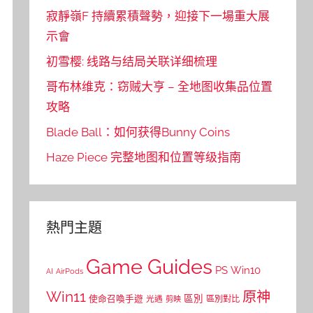
寂靜嶺F 持續累積聲勢，迎接下一場重大展
示會
初雪樱: 线路与结局关联详细梳理
哥布林维克：窃贼大亨 – 全地图收集品位置
攻略
Blade Ball：如何获得Bunny Coins
Haze Piece 完整地图和位置等级指南
熱門主題
Game Guides
PS
Win10
AI
AirPods
Win11
原神
區別
使命召喚手遊
區別對比
光遇
剪映