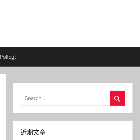
olicy)
Search
for:
Search
近期文章