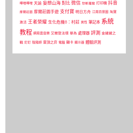
微信
抖音
妄想山海
對比
天諭
打印機
嗶哩嗶哩
怒斬屠龍
支付寶
摩爾莊園手遊
明日方舟
江南百景圖
淘寶
摩爾莊園
系統
王者榮耀
生化危機8：村莊
筆記本
激活
男性
教程
評測
處理器
網易雲音樂
艾爾登法環
華為
金鏟鏟之
體驗評測
顯卡
戰
雲頂之弈
釘釘
陰陽師
電腦
顯示器