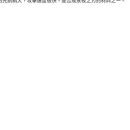
石光劍稍大，攻擊速度很快，是合成永夜之刃的材料之一。