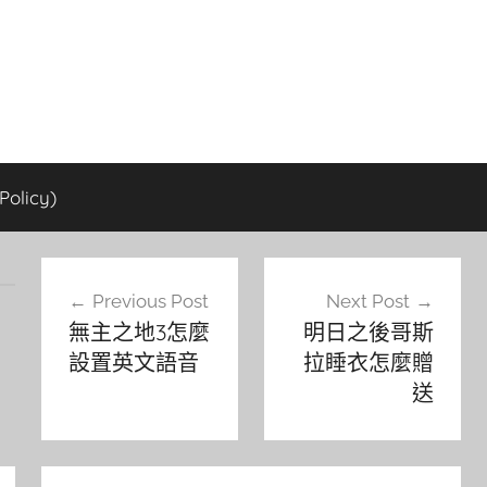
olicy)
文
Previous Post
Next Post
章
無主之地3怎麼
明日之後哥斯
導
設置英文語音
拉睡衣怎麼贈
覽
送