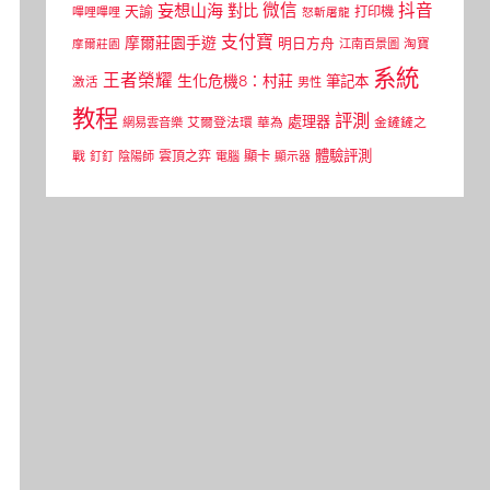
微信
抖音
妄想山海
對比
天諭
打印機
嗶哩嗶哩
怒斬屠龍
支付寶
摩爾莊園手遊
明日方舟
江南百景圖
淘寶
摩爾莊園
系統
王者榮耀
生化危機8：村莊
筆記本
激活
男性
教程
評測
處理器
網易雲音樂
艾爾登法環
華為
金鏟鏟之
體驗評測
顯卡
戰
雲頂之弈
釘釘
陰陽師
電腦
顯示器