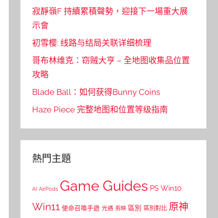
寂靜嶺F 持續累積聲勢，迎接下一場重大展
示會
初雪樱: 线路与结局关联详细梳理
哥布林维克：窃贼大亨 – 全地图收集品位置
攻略
Blade Ball：如何获得Bunny Coins
Haze Piece 完整地图和位置等级指南
熱門主題
Game Guides
PS
Win10
AI
AirPods
Win11
原神
區別
使命召喚手遊
區別對比
光遇
剪映