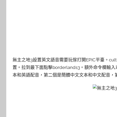
無主之地3設置英文語音需要玩傢打開EPIC平臺。culture=z
置。拉到最下面點擊borderlands3。額外命令欄輸入
本和英語配音，第二個是簡體中文文本和中文配音，