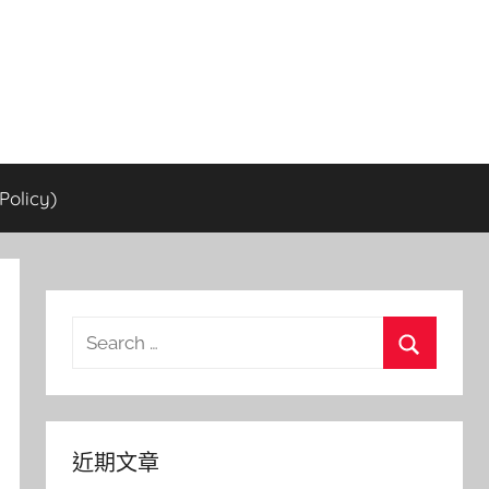
olicy)
Search
for:
Search
近期文章