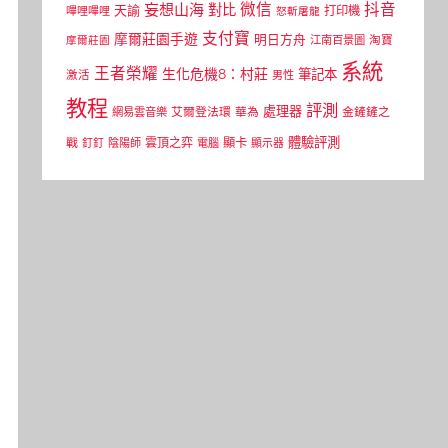
微信
抖音
妄想山海
對比
天諭
打印機
嗶哩嗶哩
怒斬屠龍
支付寶
摩爾莊園手遊
明日方舟
江南百景圖
淘寶
摩爾莊園
系統
王者榮耀
生化危機8：村莊
筆記本
激活
男性
教程
評測
處理器
網易雲音樂
艾爾登法環
華為
金鏟鏟之
體驗評測
顯卡
戰
雲頂之弈
釘釘
陰陽師
電腦
顯示器