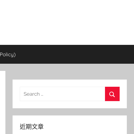
olicy)
Search
for:
Search
近期文章