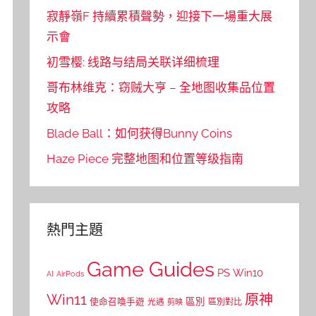
寂靜嶺F 持續累積聲勢，迎接下一場重大展
示會
初雪樱: 线路与结局关联详细梳理
哥布林维克：窃贼大亨 – 全地图收集品位置
攻略
Blade Ball：如何获得Bunny Coins
Haze Piece 完整地图和位置等级指南
熱門主題
Game Guides
PS
Win10
AI
AirPods
Win11
原神
區別
使命召喚手遊
區別對比
光遇
剪映