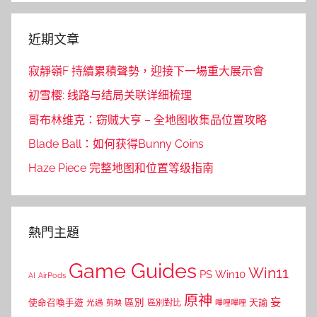
近期文章
寂靜嶺F 持續累積聲勢，迎接下一場重大展示會
初雪樱: 线路与结局关联详细梳理
哥布林维克：窃贼大亨 – 全地图收集品位置攻略
Blade Ball：如何获得Bunny Coins
Haze Piece 完整地图和位置等级指南
熱門主題
Game Guides
Win11
PS
Win10
AI
AirPods
原神
妄
區別
使命召喚手遊
區別對比
天諭
光遇
剪映
嗶哩嗶哩