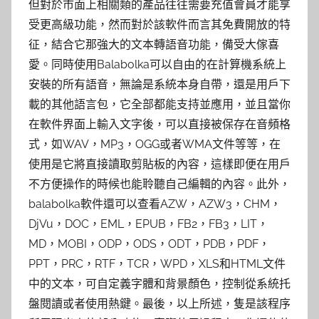
但對於市面上相關類的產品往往需要充值會員才能享
受更高級功能，然而對於該軟件而言其免費開放的特
征，結合它那強大的文本轉語音功能，備受大傢喜
愛。同時使用Balabolka可以自由的在計算機系統上
安裝的所有語音，無論是系統本身自帶，還是用戶下
載的其他語言包，它全部都能支持並應用，並且當你
在軟件界面上輸入文字後，可以直接被保存在音頻格
式，如WAV，MP3，OGG或者WMA文件等等，在
使用是它將直接讀取剪貼板的內容，這樣即便在用戶
不方便操作的時候也能聆聽自己編輯的內容。此外，
balabolka軟件還可以查看AZW，AZW3，CHM，
DjVu，DOC，EML，EPUB，FB2，FB3，LIT，
MD，MOBI，ODP，ODS，ODT，PDB，PDF，
PPT，PRC，RTF，TCR，WPD，XLS和HTML文件
中的文本，可自定義字體和背景顏色，控制從系統托
盤閱讀或者使用熱鍵。最後，以上所述，隻是該程序