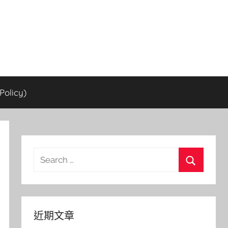
olicy)
Search
for:
Search
近期文章