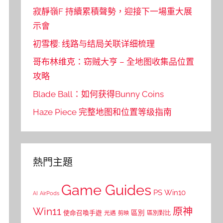
寂靜嶺F 持續累積聲勢，迎接下一場重大展
示會
初雪樱: 线路与结局关联详细梳理
哥布林维克：窃贼大亨 – 全地图收集品位置
攻略
Blade Ball：如何获得Bunny Coins
Haze Piece 完整地图和位置等级指南
熱門主題
Game Guides
PS
Win10
AI
AirPods
Win11
原神
區別
使命召喚手遊
區別對比
光遇
剪映