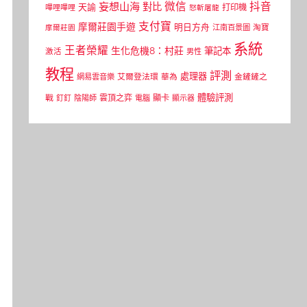
微信
抖音
妄想山海
對比
天諭
打印機
嗶哩嗶哩
怒斬屠龍
支付寶
摩爾莊園手遊
明日方舟
江南百景圖
淘寶
摩爾莊園
系統
王者榮耀
生化危機8：村莊
筆記本
激活
男性
教程
評測
處理器
網易雲音樂
艾爾登法環
華為
金鏟鏟之
體驗評測
顯卡
戰
雲頂之弈
釘釘
陰陽師
電腦
顯示器