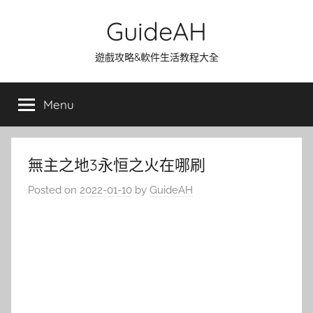
Skip
GuideAH
to
content
遊戲攻略&軟件生活教程大全
Menu
無主之地3永恒之火在哪刷
Posted on
2022-01-10
by
GuideAH