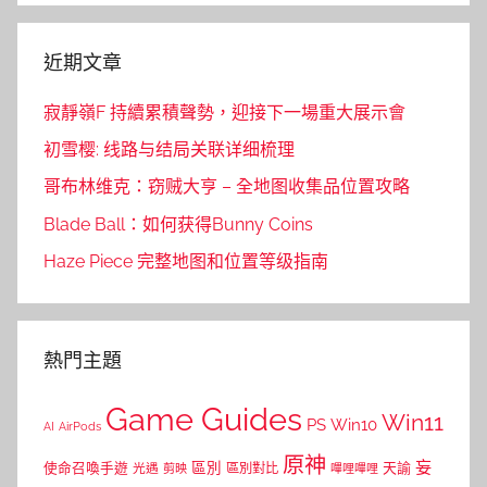
近期文章
寂靜嶺F 持續累積聲勢，迎接下一場重大展示會
初雪樱: 线路与结局关联详细梳理
哥布林维克：窃贼大亨 – 全地图收集品位置攻略
Blade Ball：如何获得Bunny Coins
Haze Piece 完整地图和位置等级指南
熱門主題
Game Guides
Win11
PS
Win10
AI
AirPods
原神
妄
區別
使命召喚手遊
區別對比
天諭
光遇
剪映
嗶哩嗶哩