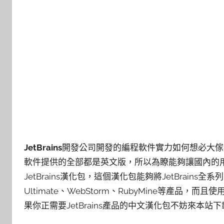
JetBrains
開發公司開發的編程軟件實力如何想必大傢
軟件提供的全部都是英文版，所以為瞭能夠讓國內的
JetBrains漢化包，這個漢化包能夠將JetBrains全系
Ultimate、WebStorm、RubyMine等產
果你正需要JetBrains產品的中文漢化包不妨來本站下載這