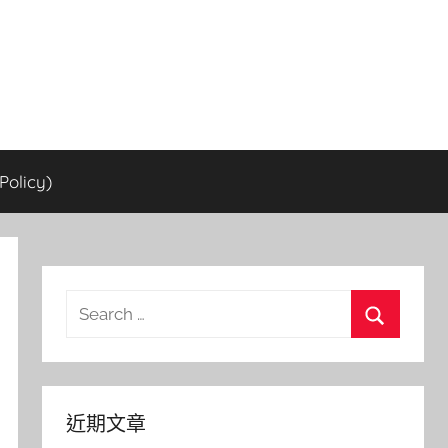
olicy)
Search
for:
Search
近期文章