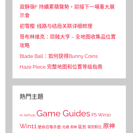
寂靜嶺F 持續累積聲勢，迎接下一場重大展
示會
初雪樱: 线路与结局关联详细梳理
哥布林维克：窃贼大亨 – 全地图收集品位置
攻略
Blade Ball：如何获得Bunny Coins
Haze Piece 完整地图和位置等级指南
熱門主題
Game Guides
PS
Win10
AI
AirPods
Win11
原神
區別
使命召喚手遊
區別對比
光遇
剪映