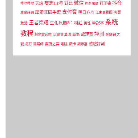
微信
抖音
妄想山海
對比
天諭
打印機
嗶哩嗶哩
怒斬屠龍
支付寶
摩爾莊園手遊
明日方舟
江南百景圖
淘寶
摩爾莊園
系統
王者榮耀
生化危機8：村莊
筆記本
激活
男性
教程
評測
處理器
網易雲音樂
艾爾登法環
華為
金鏟鏟之
體驗評測
顯卡
戰
雲頂之弈
釘釘
陰陽師
電腦
顯示器