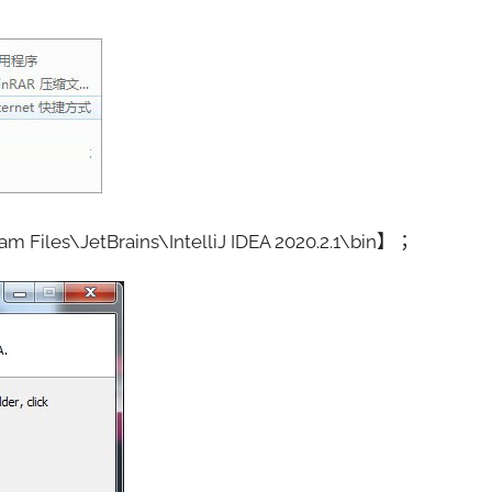
etBrains\IntelliJ IDEA 2020.2.1\bin】；