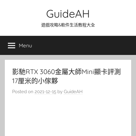
Skip
GuideAH
to
content
遊戲攻略&軟件生活教程大全
Menu
影馳RTX 3060金屬大師Mini顯卡評測
17厘米的小傢夥
Posted on
2021-12-15
by
GuideAH