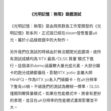
《光明記憶：無限》遊戲測試
《光明記憶：無限》是由飛燕群島工作室開發的《光
明記憶》新系列，正式版已經在steam發售隻要48
元，屬於小品級遊戲中的大制作。
另外我們在測試的時候由於無法關閉光追選項，故所
有測試成績均為“RTX 最高/DLSS 質量”模式下進
行。這個演示demo涵蓋瞭大量光追元素，大部分顯
卡的跑分成績都偏低，影馳RTX 3060 金屬大師
Mini[FG]，作為RTX 30系入門級顯卡，在4K分辨率
下隻有16幀。不過我們的測試為瞭統一標準，DLSS
僅開到瞭質量模式，如果在性能模式中，將會有更好
的表現，並且在4K分辨率的性能模式畫質影響並不
大。