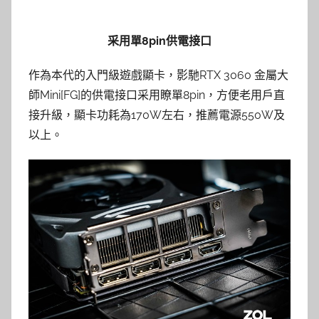
采用單8pin供電接口
作為本代的入門級遊戲顯卡，影馳RTX 3060 金屬大
師Mini[FG]的供電接口采用瞭單8pin，方便老用戶直
接升級，顯卡功耗為170W左右，推薦電源550W及
以上。