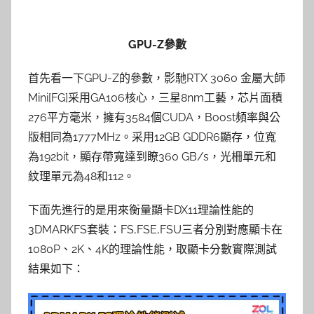
GPU-Z參數
首先看一下GPU-Z的參數，影馳RTX 3060 金屬大師
Mini[FG]采用GA106核心，三星8nm工藝，芯片面積
276平方毫米，擁有3584個CUDA，Boost頻率與公
版相同為1777MHz。采用12GB GDDR6顯存，位寬
為192bit，顯存帶寬達到瞭360 GB/s，光柵單元和
紋理單元為48和112。
下面先進行的是用來衡量顯卡DX11理論性能的
3DMARKFS套裝：FS,FSE,FSU三者分別對應顯卡在
1080P、2K、4K的理論性能，取顯卡分數實際測試
結果如下：