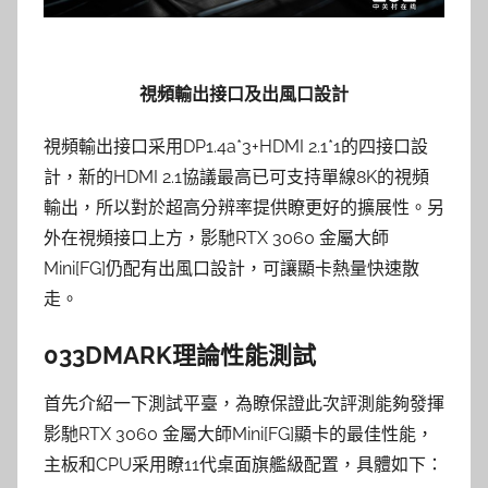
視頻輸出接口及出風口設計
視頻輸出接口采用DP1.4a*3+HDMI 2.1*1的四接口設
計，新的HDMI 2.1協議最高已可支持單線8K的視頻
輸出，所以對於超高分辨率提供瞭更好的擴展性。另
外在視頻接口上方，影馳RTX 3060 金屬大師
Mini[FG]仍配有出風口設計，可讓顯卡熱量快速散
走。
033DMARK理論性能測試
首先介紹一下測試平臺，為瞭保證此次評測能夠發揮
影馳RTX 3060 金屬大師Mini[FG]顯卡的最佳性能，
主板和CPU采用瞭11代桌面旗艦級配置，具體如下：