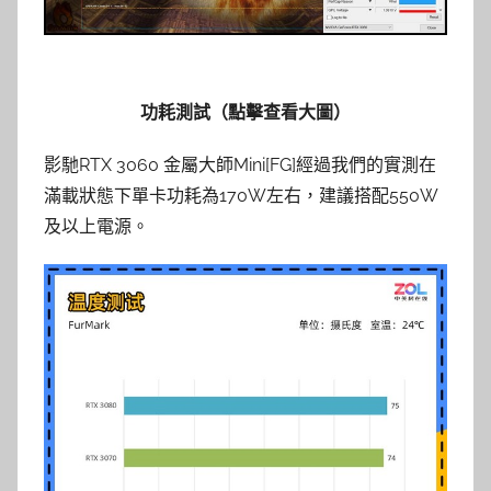
功耗測試（點擊查看大圖）
影馳RTX 3060 金屬大師Mini[FG]經過我們的實測在
滿載狀態下單卡功耗為170W左右，建議搭配550W
及以上電源。