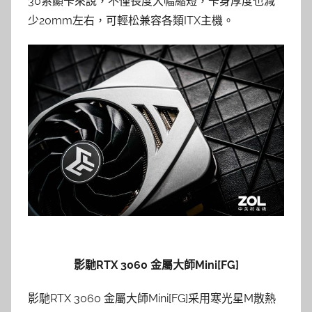
30系顯卡來說，不僅長度大幅縮短，卡身厚度也減
少20mm左右，可輕松兼容各類ITX主機。
影馳RTX 3060 金屬大師Mini[FG]
影馳RTX 3060 金屬大師Mini[FG]采用寒光星M散熱