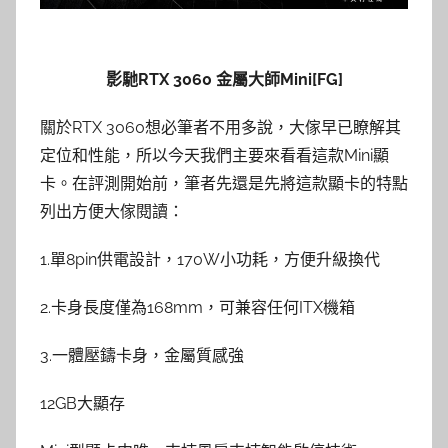
影馳RTX 3060 金屬大師Mini[FG]
關於RTX 3060想必筆者不用多說，大傢早已瞭解其
定位和性能，所以今天我們主要來看看這款Mini顯
卡。在評測開始前，筆者先還是先將這款顯卡的特點
列出方便大傢閱讀：
1.單8pin供電設計，170W小功耗，方便升級換代
2.卡身長度僅為168mm，可兼容任何ITX機箱
3.一體壓鑄卡身，金屬質感強
12GB大顯存