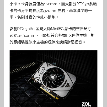
小卡。卡身長度僅為168mm，而大部分RTX 30系顯
卡的卡身平均長度為320mm左右，基本減少瞭一
半，名副其實的性能小鋼炮。
影馳RTX 3060 金屬大師Mini[FG]顯卡的整體尺寸
168*115*40mm，可輕松兼容各類ITX迷你主機，對
於想組裝性能小主機的玩傢來說絕對是福音。