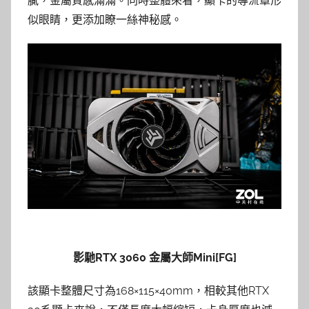
膩，金屬質感滿滿。同時整體來看，顯卡的導流罩形
似眼睛，更添加瞭一絲神秘感。
影馳RTX 3060 金屬大師Mini[FG]
該顯卡整體尺寸為168×115×40mm，相較其他RTX