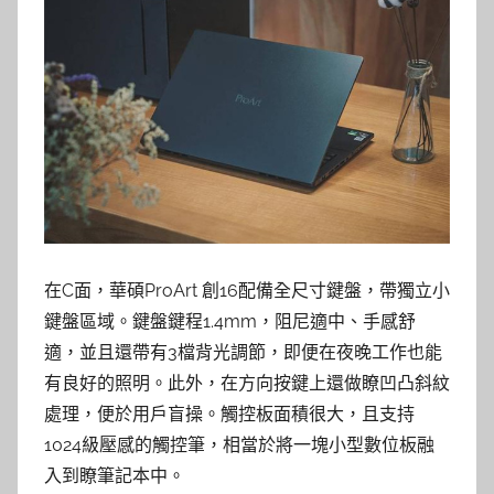
在C面，華碩ProArt 創16配備全尺寸鍵盤，帶獨立小
鍵盤區域。鍵盤鍵程1.4mm，阻尼適中、手感舒
適，並且還帶有3檔背光調節，即便在夜晚工作也能
有良好的照明。此外，在方向按鍵上還做瞭凹凸斜紋
處理，便於用戶盲操。觸控板面積很大，且支持
1024級壓感的觸控筆，相當於將一塊小型數位板融
入到瞭筆記本中。