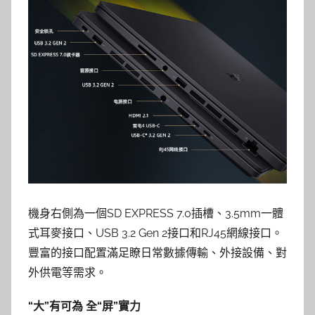
機身右側為一個SD EXPRESS 7.0插槽、3.5mm一體
式耳麥接口、USB 3.2 Gen 2接口和RJ45網線接口。
豐富的接口配置滿足瞭日常數據傳輸、外接設備、對
外供電等需求。
“大”有可為 全“屏”實力