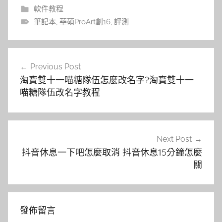
軟件教程
筆記本
,
華碩ProArt創16
,
評測
文
Previous Post
章
淘寶雙十一喵糖隊伍怎麼改名字?淘寶雙十一
導
喵糖隊伍改名字教程
覽
Next Post
抖音休息一下吧怎麼取消 抖音休息15分鐘怎麼
關
發佈留言