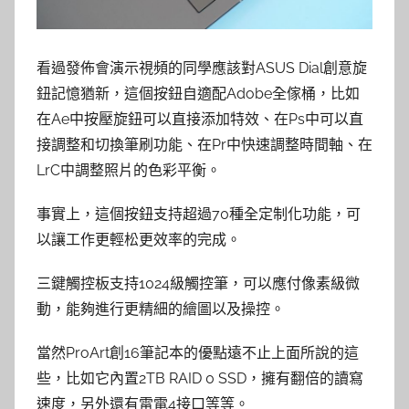
看過發佈會演示視頻的同學應該對ASUS Dial創意旋
鈕記憶猶新，這個按鈕自適配Adobe全傢桶，比如
在Ae中按壓旋鈕可以直接添加特效、在Ps中可以直
接調整和切換筆刷功能、在Pr中快速調整時間軸、在
LrC中調整照片的色彩平衡。
事實上，這個按鈕支持超過70種全定制化功能，可
以讓工作更輕松更效率的完成。
三鍵觸控板支持1024級觸控筆，可以應付像素級微
動，能夠進行更精細的繪圖以及操控。
當然ProArt創16筆記本的優點遠不止上面所說的這
些，比如它內置2TB RAID 0 SSD，擁有翻倍的讀寫
速度，另外還有雷電4接口等等。