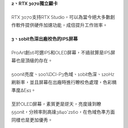
2、RTX 3070獨立顯卡
RTX 3070支持RTX Studio，可以為當今絕大多數創
作軟件提供硬件加速功能，成倍提升工作效率。
3、10bit色深出廠校色的IPS屏幕
ProArt創16可選IPS和OLED屏幕，不過就算是IPS屏
幕也是頂級的存在。
500nit亮度、100%DCI-P3色域、10bit色深、120Hz
刷新率，並且屏幕在出廠時進行瞭校色處理，色彩精
準度ΔE≤1。
至於OLED屏幕，素質更是逆天，亮度達到瞭
550nit，分辨率則高達3840*2160，在色域色準方面
同樣也是更加優秀。