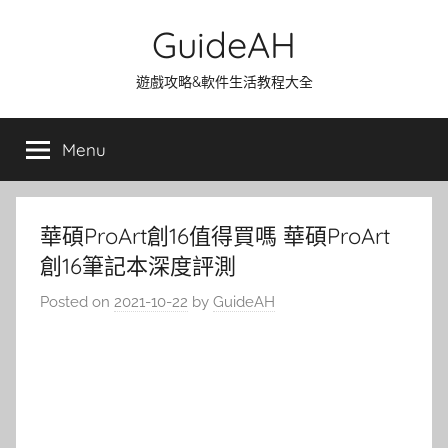
Skip
GuideAH
to
content
遊戲攻略&軟件生活教程大全
Menu
華碩ProArt創16值得買嗎 華碩ProArt
創16筆記本深度評測
Posted on
2021-10-22
by
GuideAH