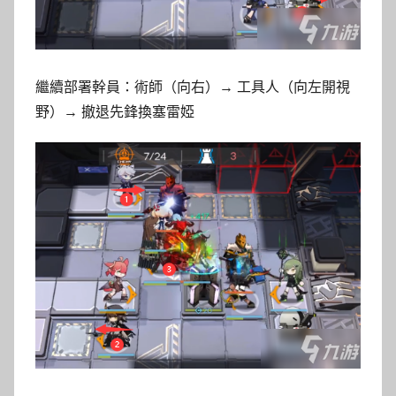
繼續部署幹員：術師（向右）→ 工具人（向左開視
野）→ 撤退先鋒換塞雷婭