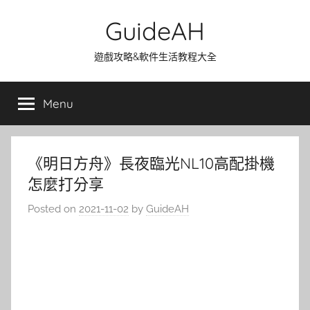
Skip
GuideAH
to
content
遊戲攻略&軟件生活教程大全
Menu
《明日方舟》長夜臨光NL10高配掛機
怎麼打分享
Posted on
2021-11-02
by
GuideAH