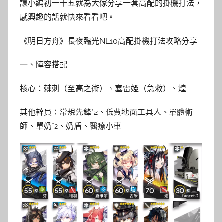
讓小編初一十五就為大傢分享一套高配的掛機打法，
感興趣的話就快來看看吧。
《明日方舟》長夜臨光NL10高配掛機打法攻略分享
一、陣容搭配
核心：棘刺（至高之術）、塞雷婭（急救）、煌
其他幹員：常規先鋒*2、低費地面工具人、單體術
師、單奶*2、奶盾、醫療小車