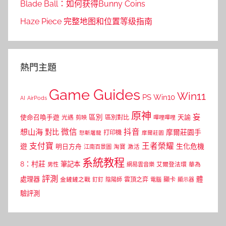
Blade Ball：如何获得Bunny Coins
Haze Piece 完整地图和位置等级指南
熱門主題
Game Guides
Win11
PS
Win10
AI
AirPods
原神
妄
區別
使命召喚手遊
區別對比
天諭
光遇
剪映
嗶哩嗶哩
微信
抖音
想山海
對比
摩爾莊園手
打印機
怒斬屠龍
摩爾莊園
支付寶
王者榮耀
遊
生化危機
明日方舟
江南百景圖
淘寶
激活
系統教程
8：村莊
筆記本
網易雲音樂
艾爾登法環
華為
男性
評測
體
處理器
顯卡
金鏟鏟之戰
雲頂之弈
釘釘
陰陽師
電腦
顯示器
驗評測