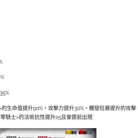
%
%
5%
士>的生命值提升90%，攻擊力提升30%，觸發狂暴提升的攻擊
<凋零騎士>的法術抗性提升25且會提前出現