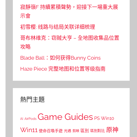
寂靜嶺F 持續累積聲勢，迎接下一場重大展
示會
初雪樱: 线路与结局关联详细梳理
哥布林维克：窃贼大亨 – 全地图收集品位置
攻略
Blade Ball：如何获得Bunny Coins
Haze Piece 完整地图和位置等级指南
熱門主題
Game Guides
PS
Win10
AI
AirPods
Win11
原神
區別
使命召喚手遊
區別對比
光遇
剪映