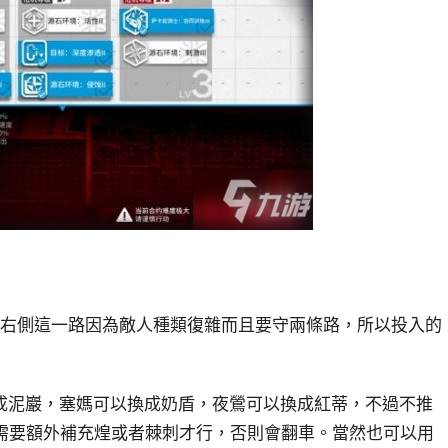
，右側這一路因為敵人種類復雜而且要守兩條路，所以投入的
成泥巖，塞媽可以換成奶盾，夜鶯可以換成紅蒂，不過不推
過需要額外補充煌或者棘刺才行，否則會翻車。當然也可以用