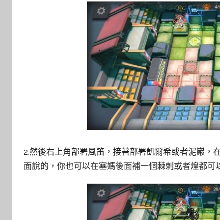
2.然後右上角部署風笛，接著部署凱爾希或者泥巖，
面說的，你也可以在塞媽後面補一個棘刺或者煌都可