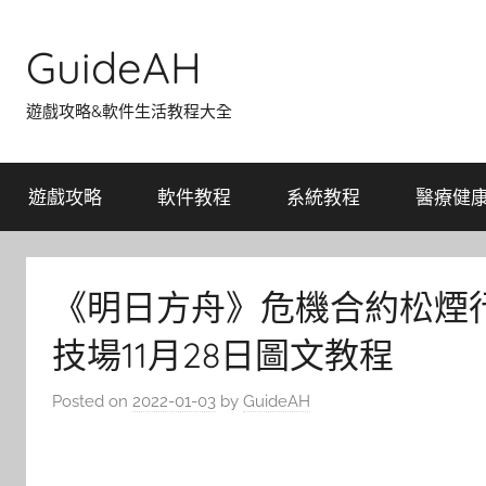
Skip
to
GuideAH
content
遊戲攻略&軟件生活教程大全
遊戲攻略
軟件教程
系統教程
醫療健
《明日方舟》危機合約松煙行
技場11月28日圖文教程
Posted on
2022-01-03
by
GuideAH