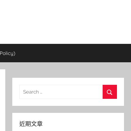
olicy)
Search
for:
Search
近期文章