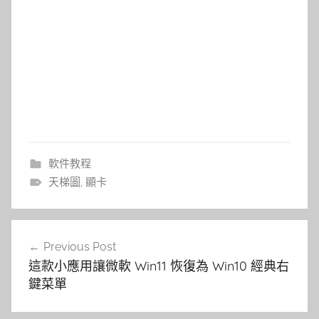
軟件教程
天梯圖
,
顯卡
文
Previous Post
章
這款小應用讓微軟 Win11 恢復為 Win10 經典右
導
鍵菜單
覽