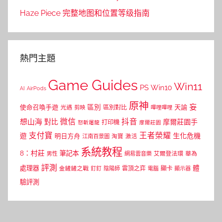
Haze Piece 完整地图和位置等级指南
熱門主題
Game Guides
Win11
PS
Win10
AI
AirPods
原神
妄
區別
使命召喚手遊
區別對比
天諭
光遇
剪映
嗶哩嗶哩
微信
抖音
想山海
對比
摩爾莊園手
打印機
怒斬屠龍
摩爾莊園
支付寶
王者榮耀
遊
生化危機
明日方舟
江南百景圖
淘寶
激活
系統教程
8：村莊
筆記本
網易雲音樂
艾爾登法環
華為
男性
評測
體
處理器
顯卡
金鏟鏟之戰
雲頂之弈
釘釘
陰陽師
電腦
顯示器
驗評測