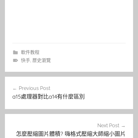
軟件教程
快手
,
歷史瀏覽
文
Previous Post
章
a15處理器對比a14有什麼區別
導
覽
Next Post
怎麼壓縮圖片體積? 嗨格式壓縮大師縮小圖片