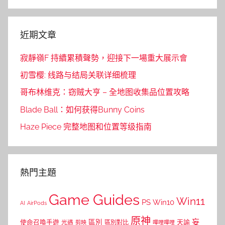
Search
近期文章
寂靜嶺F 持續累積聲勢，迎接下一場重大展示會
初雪樱: 线路与结局关联详细梳理
哥布林维克：窃贼大亨 – 全地图收集品位置攻略
Blade Ball：如何获得Bunny Coins
Haze Piece 完整地图和位置等级指南
熱門主題
Game Guides
Win11
PS
Win10
AI
AirPods
原神
妄
區別
使命召喚手遊
區別對比
天諭
光遇
剪映
嗶哩嗶哩