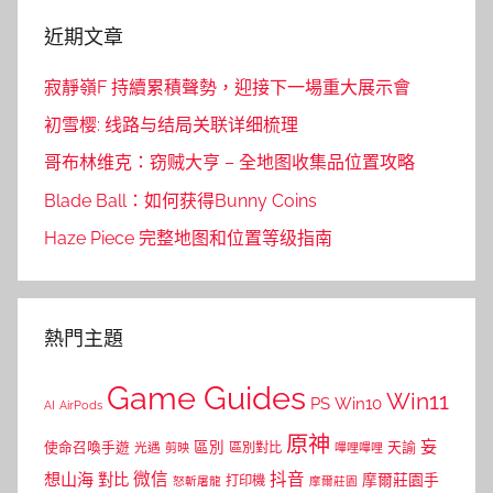
近期文章
寂靜嶺F 持續累積聲勢，迎接下一場重大展示會
初雪樱: 线路与结局关联详细梳理
哥布林维克：窃贼大亨 – 全地图收集品位置攻略
Blade Ball：如何获得Bunny Coins
Haze Piece 完整地图和位置等级指南
熱門主題
Game Guides
Win11
PS
Win10
AI
AirPods
原神
妄
區別
使命召喚手遊
區別對比
天諭
光遇
剪映
嗶哩嗶哩
微信
抖音
想山海
對比
摩爾莊園手
打印機
怒斬屠龍
摩爾莊園