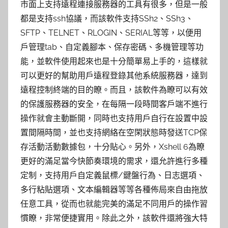
市面上支持遠程連接服務器的工具有很多，但是一般
都是支持ssh協議，而該軟件支持SSh2、SSh3、
SFTP、TELNET、RLOGIN、SERIAL等等，以便用
戶管理tab、自定義腳本、保存密碼、多機管理等功
能，並軟件使用起來也是十分簡單易上手的，這樣就
可以更好的幫助用戶遠程登錄其他系統服務器，達到
遠程控制終端的目的瞭。而且，該軟件為瞭可以有效
的保護服務器的安全，在每隔一段時間客戶端不進行
操作就會主動斷開，同時也支持用戶自行在設置中設
置間隔時間，並也支持網絡在空閑狀態時發送TCP保
存活動活動數據包，十分貼心。另外，Xshell 6為瞭
更好的滿足當今快節奏環境的需求，還允許進行多種
定制，支持用戶自定義鼠標/鍵盤行為、日志選項、
多行粘貼選項、文本編輯器等等各種佈局來自由拖放
任意工具，從而也就能完美的滿足不同用戶的操作習
慣瞭，非常便捷實用。除此之外，該軟件還將強大特