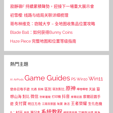
寂靜嶺F 持續累積聲勢，迎接下一場重大展示會
初雪樱: 线路与结局关联详细梳理
哥布林维克：窃贼大亨 – 全地图收集品位置攻略
Blade Ball：如何获得Bunny Coins
Haze Piece 完整地图和位置等级指南
熱門主題
Game Guides
Win11
PS
Win10
AI
AirPods
原神
妄
區別
使命召喚手遊
區別對比
天諭
光遇
剪映
嗶哩嗶哩
微信
抖音
想山海
對比
摩爾莊園手
打印機
怒斬屠龍
摩爾莊園
支付寶
王者榮耀
遊
生化危機
明日方舟
江南百景圖
淘寶
激活
系統教程
8：村莊
筆記本
網易雲音樂
艾爾登法環
華為
男性