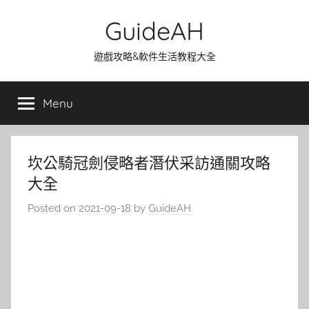
Skip
GuideAH
to
content
遊戲攻略&軟件生活教程大全
Menu
坎公騎冠劍侵略者潛伏采訪通關攻略
大全
Posted on
2021-09-18
by
GuideAH