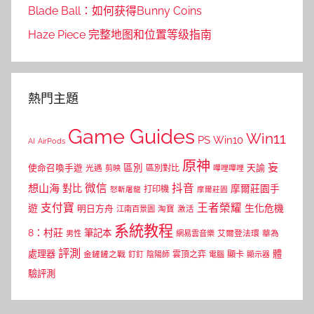
Blade Ball：如何获得Bunny Coins
Haze Piece 完整地图和位置等级指南
熱門主題
Game Guides
Win11
PS
Win10
AI
AirPods
原神
妄
區別
使命召喚手遊
區別對比
天諭
光遇
剪映
嗶哩嗶哩
微信
抖音
想山海
對比
摩爾莊園手
打印機
怒斬屠龍
摩爾莊園
支付寶
王者榮耀
遊
生化危機
明日方舟
江南百景圖
淘寶
激活
系統教程
8：村莊
筆記本
網易雲音樂
艾爾登法環
華為
男性
評測
體
處理器
顯卡
金鏟鏟之戰
雲頂之弈
釘釘
陰陽師
電腦
顯示器
驗評測