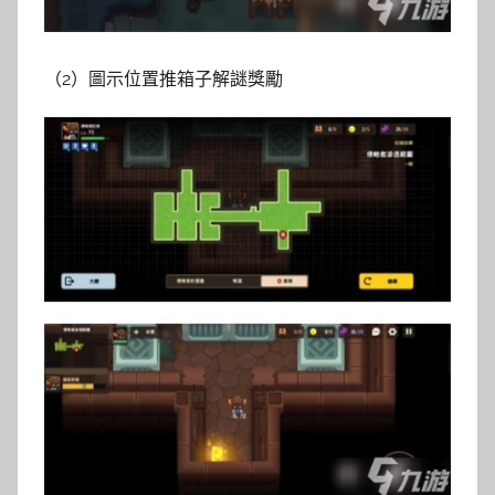
（2）圖示位置推箱子解謎獎勵