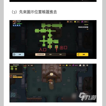
（3）先來圖示位置帳篷進去