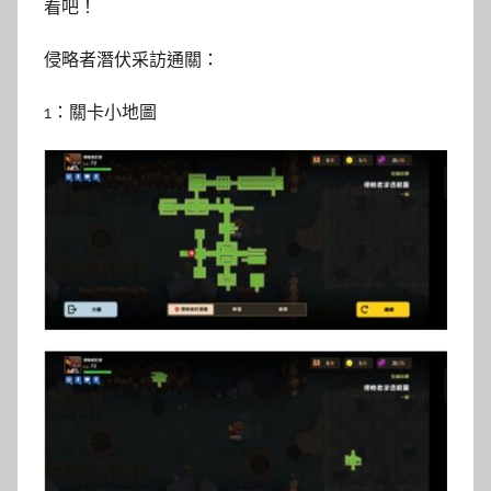
看吧！
侵略者潛伏采訪通關：
1：關卡小地圖