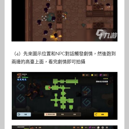
（4）先來圖示位置和NPC對話觸發劇情，然後跑到
兩邊的高臺上面，看完劇情即可拍攝