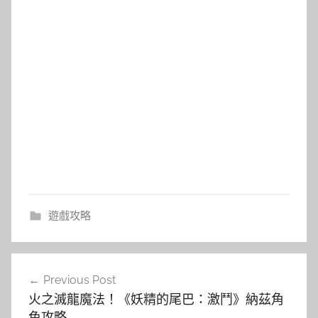
遊戲攻略
文
Previous Post
章
火之滅龍魔法！《妖精的尾巴：激鬥》納茲角
導
色攻略