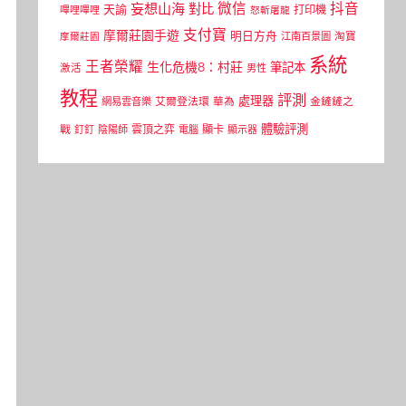
微信
抖音
妄想山海
對比
天諭
打印機
嗶哩嗶哩
怒斬屠龍
支付寶
摩爾莊園手遊
明日方舟
江南百景圖
淘寶
摩爾莊園
系統
王者榮耀
生化危機8：村莊
筆記本
激活
男性
教程
評測
處理器
網易雲音樂
艾爾登法環
華為
金鏟鏟之
體驗評測
顯卡
戰
雲頂之弈
釘釘
陰陽師
電腦
顯示器