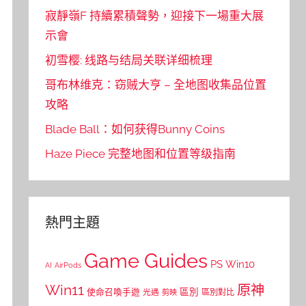
寂靜嶺F 持續累積聲勢，迎接下一場重大展
示會
初雪樱: 线路与结局关联详细梳理
哥布林维克：窃贼大亨 – 全地图收集品位置
攻略
Blade Ball：如何获得Bunny Coins
Haze Piece 完整地图和位置等级指南
熱門主題
Game Guides
PS
Win10
AI
AirPods
Win11
原神
區別
使命召喚手遊
區別對比
光遇
剪映