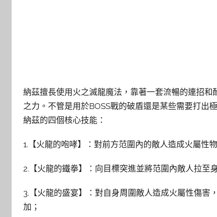
納茲擅長使用火之滅龍魔法，靠著一套流暢的連招和酷
之力。不管是用於BOSS戰的破盾還是某些需要打出
納茲的四個核心技能：
1.【火龍的咆哮】：對前方范圍內的敵人造成火屬性
2.【火龍的鐵拳】：向目標突進並將范圍內敵人拉至
3.【火龍的盛宴】：對自身周圍敵人造成火屬性傷害
加；