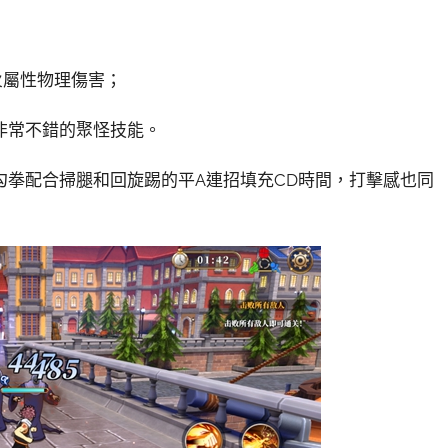
火屬性物理傷害；
非常不錯的聚怪技能。
勾拳配合掃腿和回旋踢的平A連招填充CD時間，打擊感也同