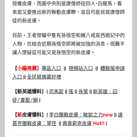
授權皮膚，而圖中央則是唐僧師徒四人+白龍馬，看
來是又要推出新的聯動皮膚瞭，並且可能就是唐僧師
徒的新皮膚。
目前，王者榮耀中隻有孫悟空和豬八戒是西遊記中的
人物，在結合近期孫悟空即將被加強的消息，很難不
讓人懷疑這可能又是孫悟空的新皮膚。
【
小編推薦
】
專區入口
|
|
視頻站入口
|
|
體驗服申請
入口
|
|
全民競猜贏好禮
【
新英雄爆料
】
|
司馬懿
|
|
瑤
|
|
孫策
|
|
新英雄：囚
徒/書聖/瞬
|
【
新
皮膚爆料
】
|
李白團戰皮膚：敏銳之力
new
||
諸
葛亮團戰皮膚：掌控
|
|
典韋窮奇皮膚
Hot!!
|