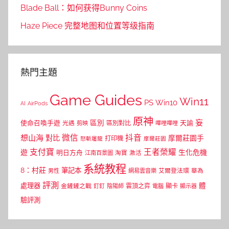
Blade Ball：如何获得Bunny Coins
Haze Piece 完整地图和位置等级指南
熱門主題
Game Guides
Win11
PS
Win10
AI
AirPods
原神
妄
區別
使命召喚手遊
區別對比
天諭
光遇
剪映
嗶哩嗶哩
微信
抖音
想山海
對比
摩爾莊園手
打印機
怒斬屠龍
摩爾莊園
支付寶
王者榮耀
遊
生化危機
明日方舟
江南百景圖
淘寶
激活
系統教程
8：村莊
筆記本
網易雲音樂
艾爾登法環
華為
男性
評測
體
處理器
顯卡
金鏟鏟之戰
雲頂之弈
釘釘
陰陽師
電腦
顯示器
驗評測