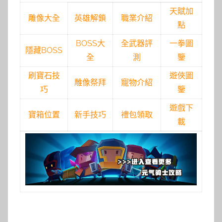
天賦加
雕像大全
英雄解鎖
職業介紹
點
BOSS大
全武器評
一拳圖
隱藏BOSS
全
測
鑒
刷寶石技
遊俠圖
雕像祭拜
寵物介紹
巧
鑒
遊戲下
寶箱位置
新手技巧
禮包領取
載