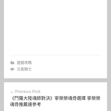
遊戲攻略
元氣騎士
文
Previous Post
章
《鬥羅大陸魂師對決》寧榮榮魂骨選擇 寧榮榮
導
魂骨推薦速參考