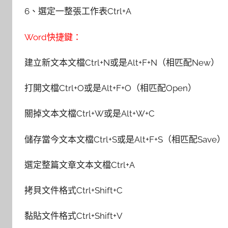
6、選定一整張工作表Ctrl+A
Word快捷鍵：
建立新文本文檔Ctrl+N或是Alt+F+N（相匹配New）
打開文檔Ctrl+O或是Alt+F+O（相匹配Open）
關掉文本文檔Ctrl+W或是Alt+W+C
儲存當今文本文檔Ctrl+S或是Alt+F+S（相匹配Save）
選定整篇文章文本文檔Ctrl+A
拷貝文件格式Ctrl+Shift+C
黏貼文件格式Ctrl+Shift+V