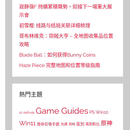
寂靜嶺F 持續累積聲勢，迎接下一場重大展
示會
初雪樱: 线路与结局关联详细梳理
哥布林维克：窃贼大亨 – 全地图收集品位置
攻略
Blade Ball：如何获得Bunny Coins
Haze Piece 完整地图和位置等级指南
熱門主題
Game Guides
PS
Win10
AI
AirPods
Win11
原神
區別
使命召喚手遊
區別對比
光遇
剪映