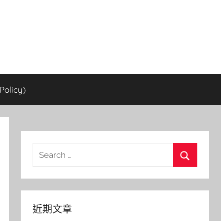
olicy)
Search
for:
Search
近期文章