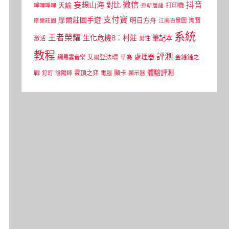
微信
抖音
妄想山海
對比
天諭
打印機
嗶哩嗶哩
怒斬屠龍
支付寶
摩爾莊園手遊
明日方舟
江南百景圖
淘寶
摩爾莊園
系統
王者榮耀
生化危機8：村莊
筆記本
激活
男性
教程
評測
處理器
網易雲音樂
艾爾登法環
華為
金鏟鏟之
體驗評測
顯卡
戰
雲頂之弈
釘釘
陰陽師
電腦
顯示器