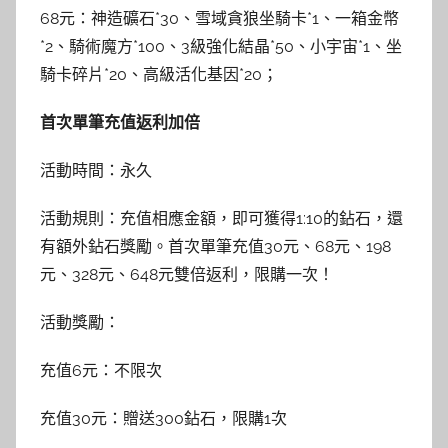
68元：神造礦石*30、雪域貪狼坐騎卡*1、一箱金幣
*2、騎術魔方*100、3級強化結晶*50、小宇宙*1、坐
騎卡碎片*20、高級活化基因*20；
首次單筆充值返利加倍
活動時間：永久
活動規則：充值相應金額，即可獲得1:10的鉆石，還
有額外鉆石獎勵。首次單筆充值30元、68元、198
元、328元、648元雙倍返利，限購一次！
活動獎勵：
充值6元：不限次
充值30元：贈送300鉆石，限購1次