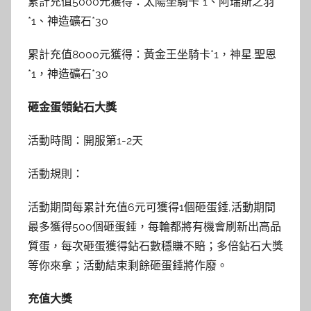
累計充值5000元獲得：太陽坐騎卡*1、阿瑞斯之羽
*1、神造礦石*30
累計充值8000元獲得：黃金王坐騎卡*1，神星.聖恩
*1，神造礦石*30
砸金蛋領鉆石大獎
活動時間：開服第1-2天
活動規則：
活動期間每累計充值6元可獲得1個砸蛋錘,活動期間
最多獲得500個砸蛋錘，每輪都將有機會刷新出高品
質蛋，每次砸蛋獲得鉆石數穩賺不賠；多倍鉆石大獎
等你來拿；活動結束剩餘砸蛋錘將作廢。
充值大獎