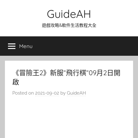
Skip
GuideAH
to
content
遊戲攻略&軟件生活教程大全
Menu
《冒險王2》新服“飛行棋“09月2日開
啟
Posted on
2021-09-02
by
GuideAH