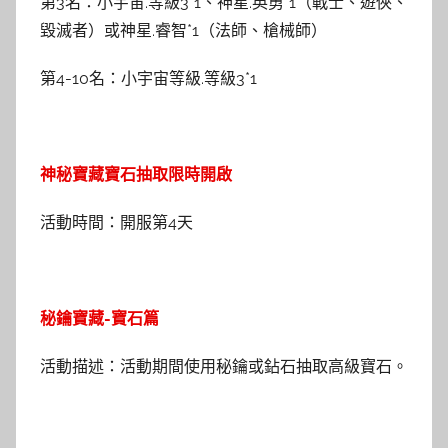
第3名：小宇宙.等級3*1、神星.英勇*1（戰士、遊俠、
毀滅者）或神星.睿智*1（法師、槍械師）
第4-10名：小宇宙等級.等級3*1
神秘寶藏寶石抽取限時開啟
活動時間：開服第4天
秘鑰寶藏-寶石篇
活動描述：活動期間使用秘鑰或鉆石抽取高級寶石。