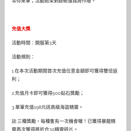
等你來拿；活動結束剩餘砸蛋錘將作廢。
充值大獎
活動時間：開服第3天
活動規則：
1.在本次活動期間首次充值任意金額即可獲得雙倍返
利；
2.充值月卡即可獲得500鉆石獎勵；
3.單筆充值198元送高級海盜精靈。
註:三種獎勵，每種隻有一次機會喔！已獲得暴龍精
靈再次獲得將折合30精靈碎片。