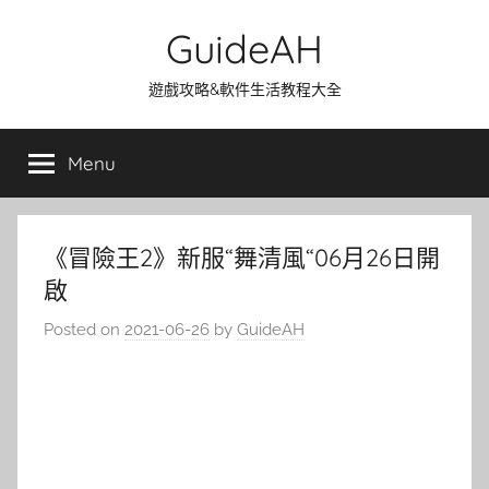
Skip
GuideAH
to
content
遊戲攻略&軟件生活教程大全
Menu
《冒險王2》新服“舞清風“06月26日開
啟
Posted on
2021-06-26
by
GuideAH