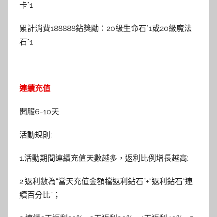
卡*1
累計消費188888鉆獎勵：20級生命石*1或20級魔法
石*1
連續充值
開服6-10天
活動規則:
1.活動期間連續充值天數越多，返利比例增長越高;
2.返利數為“當天充值金額檔返利鉆石”+“返利鉆石*連
續百分比”；