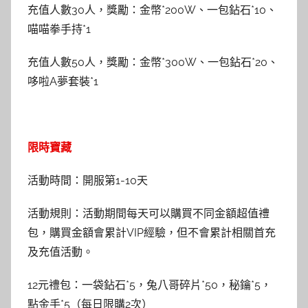
充值人數30人，獎勵：金幣*200W、一包鉆石*10、
喵喵拳手持*1
充值人數50人，獎勵：金幣*300W、一包鉆石*20、
哆啦A夢套裝*1
限時寶藏
活動時間：開服第1-10天
活動規則：活動期間每天可以購買不同金額超值禮
包，購買金額會累計VIP經驗，但不會累計相關首充
及充值活動。
12元禮包：一袋鉆石*5，兔八哥碎片*50，秘鑰*5，
點金手*5（每日限購2次）