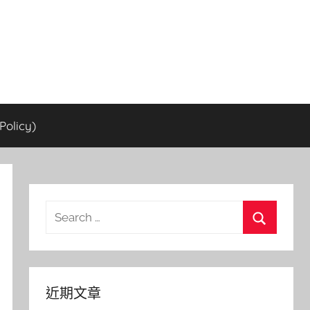
olicy)
Search
for:
Search
近期文章