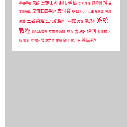
微信
抖音
妄想山海
對比
天諭
打印機
嗶哩嗶哩
怒斬屠龍
支付寶
摩爾莊園手遊
明日方舟
江南百景圖
淘寶
摩爾莊園
系統
王者榮耀
生化危機8：村莊
筆記本
激活
男性
教程
評測
處理器
網易雲音樂
艾爾登法環
華為
金鏟鏟之
體驗評測
顯卡
戰
雲頂之弈
釘釘
陰陽師
電腦
顯示器