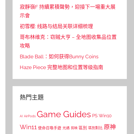
寂靜嶺F 持續累積聲勢，迎接下一場重大展
示會
初雪樱: 线路与结局关联详细梳理
哥布林维克：窃贼大亨 – 全地图收集品位置
攻略
Blade Ball：如何获得Bunny Coins
Haze Piece 完整地图和位置等级指南
熱門主題
Game Guides
PS
Win10
AI
AirPods
Win11
原神
區別
使命召喚手遊
區別對比
光遇
剪映