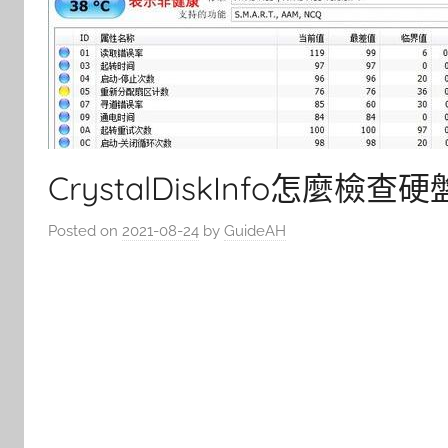
CrystalDiskInfo怎麼檢
Posted on
2021-08-24
by
GuideAH