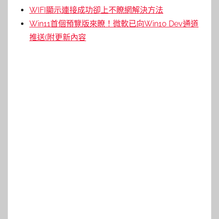
WIFI顯示連接成功卻上不瞭網解決方法
Win11首個預覽版來瞭！微軟已向Win10 Dev通道
推送(附更新內容