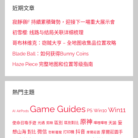
近期文章
寂靜嶺F 持續累積聲勢，迎接下一場重大展示會
初雪樱: 线路与结局关联详细梳理
哥布林维克：窃贼大亨 – 全地图收集品位置攻略
Blade Ball：如何获得Bunny Coins
Haze Piece 完整地图和位置等级指南
熱門主題
Game Guides
Win11
PS
Win10
AI
AirPods
原神
妄
區別
使命召喚手遊
區別對比
天諭
光遇
剪映
嗶哩嗶哩
微信
抖音
想山海
對比
摩爾莊園手
打印機
怒斬屠龍
摩爾莊園